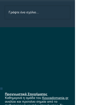
ΠΑΟΚ - Άντερλεχτ Bet
Ολυμπιακός - Ν
Γράψτε ένα σχόλιο...
Builder με 4.50!
Bet Builder με 5
Προγνωστικά Στοιχήματος
Καθημερινά η ομάδα του
Kouvadomania.gr
αναλύει και προτείνει σημεία από το