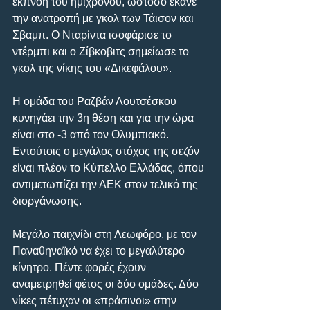
εκπνοή του ημιχρόνου, ωστόσο έκανε 
την ανατροπή με γκολ των Τάισον και 
Σβαμπ. Ο Νταρίντα ισοφάρισε το 
ντέρμπι και ο Ζίβκοβιτς σημείωσε το 
γκολ της νίκης του «Δικεφάλου».
Η ομάδα του Ραζβάν Λουτσέσκου 
κυνηγάει την 3η θέση και για την ώρα 
είναι στο -3 από τον Ολυμπιακό. 
Εντούτοις ο μεγάλος στόχος της σεζόν 
είναι πλέον το Κύπελλο Ελλάδας, όπου 
αντιμετωπίζει την ΑΕΚ στον τελικό της 
διοργάνωσης.
Μεγάλο παιχνίδι στη Λεωφόρο, με τον 
Παναθηναϊκό να έχει το μεγαλύτερο 
κίνητρο. Πέντε φορές έχουν 
αναμετρηθεί φέτος οι δύο ομάδες. Δύο 
νίκες πέτυχαν οι «πράσινοι» στην 