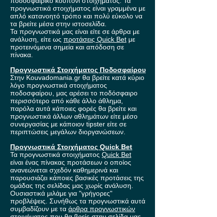
ποδοσφαιρικό κουπόνι στοιχήματος. Τα
προγνωστικά στοιχήματος είναι γραμμένα με
απλό κατανοητό τρόπο και πολύ εύκολο να
τα βρείτε μέσα στην ιστοσελίδα.
Τα προγνωστικά μας είναι είτε σε άρθρα με
ανάλυση, είτε ως
προτάσεις Quick Bet
με
προτεινόμενα σημεία και απόδοση σε
πίνακα.
Προγνωστικά Στοιχήματος Ποδοσφαίρου
Στην Kouvadomania.gr θα βρείτε κατά κύριο
λόγο προγνωστικά στοιχήματος
ποδοσφαίρου, μας αρέσει το ποδόσφαιρο
περισσότερο από κάθε άλλο άθλημα,
παρόλα αυτά κάποιες φορές θα βρείτε και
προγνωστικά άλλων αθλημάτων είτε μέσο
συνεργασίας με κάποιον tipster είτε σε
περιπτώσεις μεγάλων διοργανώσεων.
Προγνωστικά Στοιχήματος Quick Bet
Τα προγνωστικά στοιχήματος
Quick Bet
είναι ένας πίνακας προτάσεων ο οποίος
ανανεώνεται σχεδόν καθημερινά και
παρουσιάζει κάποιες βασικές προτάσεις της
ομάδας της σελίδας μας χωρίς ανάλυση.
Ουσιαστικά μιλάμε για "γρήγορες"
προβλέψεις. Συνήθως τα προγνωστικά αυτά
συμβαδίζουν με τα
άρθρα προγνωστικών
στοιχήματος που θα βρείς στην σελίδα μας.