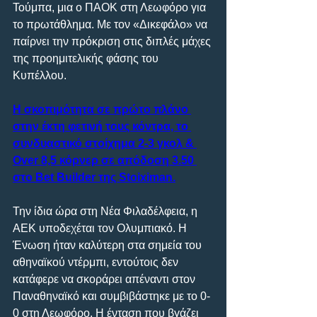
Τούμπα, μια ο ΠΑΟΚ στη Λεωφόρο για 
το πρωτάθλημα. Με τον «Δικεφάλο» να 
παίρνει την πρόκριση στις διπλές μάχες 
της προημιτελικής φάσης του 
Κυπέλλου.
Η σκοπιμότητα σε πρώτο πλάνο 
στην έκτη φετινή τους κόντρα, το 
συνδυαστικό στοίχημα 2-3 γκολ & 
Over 8,5 κόρνερ σε απόδοση 3.50 
στο Bet Builder της Stoiximan.
Την ίδια ώρα στη Νέα Φιλαδέλφεια, η 
ΑΕΚ υποδεχέται τον Ολυμπιακό. Η 
Ένωση ήταν καλύτερη στα σημεία του 
αθηναϊκού ντέρμπι, εντούτοις δεν 
κατάφερε να σκοράρει απέναντι στον 
Παναθηναϊκό και συμβιβάστηκε με το 0-
0 στη Λεωφόρο. Η ένταση που βγάζει 