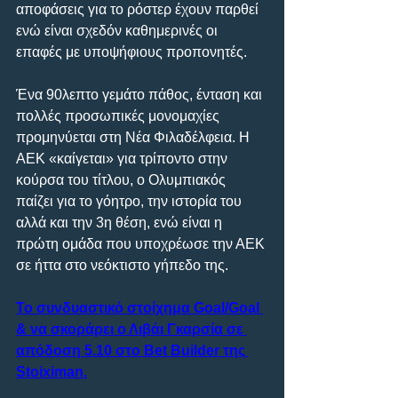
αποφάσεις για το ρόστερ έχουν παρθεί 
ενώ είναι σχεδόν καθημερινές οι 
επαφές με υποψήφιους προπονητές.
Ένα 90λεπτο γεμάτο πάθος, ένταση και 
πολλές προσωπικές μονομαχίες 
προμηνύεται στη Νέα Φιλαδέλφεια. Η 
ΑΕΚ «καίγεται» για τρίποντο στην 
κούρσα του τίτλου, ο Ολυμπιακός 
παίζει για το γόητρο, την ιστορία του 
αλλά και την 3η θέση, ενώ είναι η 
πρώτη ομάδα που υποχρέωσε την ΑΕΚ 
σε ήττα στο νεόκτιστο γήπεδο της.
Το συνδυαστικό στοίχημα Goal/Goal 
& να σκοράρει ο Λιβάι Γκαρσία σε 
απόδοση 5.10 στο Bet Builder της 
Stoiximan.