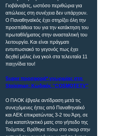
Γιοβάνοβιτς, ωστόσο περιθώρια για 
απώλειες στη συνέχεια δεν υπάρχουν. 
Ο Παναθηναϊκός έχει στηρίξει όλη την 
προσπάθεια του για την κατάκτηση του 
πρωταθλήματος στην ανασταλτική του 
λειτουργία. Και είναι πράγματι 
εντυπωσιακό το γεγονός πως έχει 
δεχθεί μόλις ένα γκολ στα τελευταία 11 
παιχνίδια του!
Super προσφορά* γνωριμίας στη 
Stoiximan: Κωδικός “COSMOTETV”
Ο ΠΑΟΚ έβγαλε αντίδραση μετά τις 
συνεχόμενες ήττες από Παναθηναϊκό 
και ΑΕΚ επικρατώντας 3-2 του Άρη, σε 
ένα καταπληκτικό ματς στο γήπεδο της 
Τούμπας. Βρέθηκε πίσω στο σκορ στην 