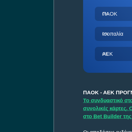
ΠΑΟΚ
0
%
Ισοπαλία
0
%
ΑΕΚ
0
%
ΠΑΟΚ - ΑΕΚ ΠΡΟΓ
Το συνδυαστικό στο
συνολικές κάρτες, 
στο Bet Builder της