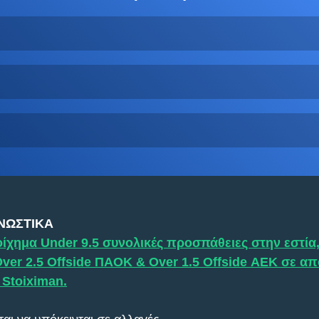
ΝΩΣΤΙΚΑ
ίχημα Under 9.5 συνολικές προσπάθειες στην εστία,
Over 2.5 Offside ΠΑΟΚ & Over 1.5 Offside ΑΕΚ σε απ
 Stoiximan.