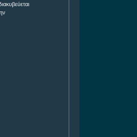
διακυβεύεται 
ην 