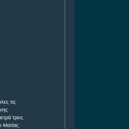
λες τις 
νης 
τρά τρεις 
υ Ματίας 