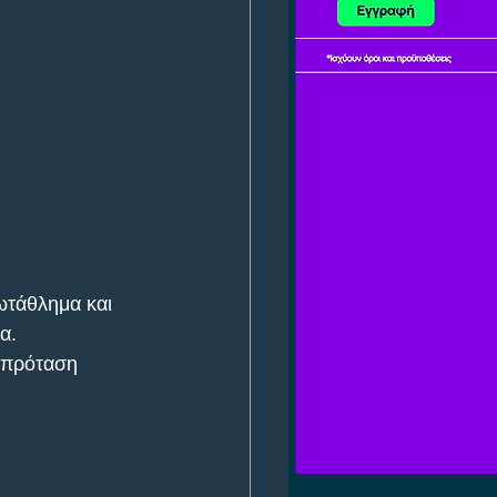
ωτάθλημα και 
α.
 πρόταση 