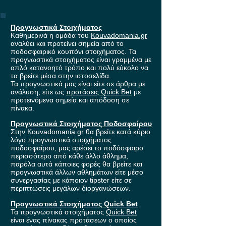
Προγνωστικά Στοιχήματος
Καθημερινά η ομάδα του
Kouvadomania.gr
αναλύει και προτείνει σημεία από το
ποδοσφαιρικό κουπόνι στοιχήματος. Τα
προγνωστικά στοιχήματος είναι γραμμένα με
απλό κατανοητό τρόπο και πολύ εύκολο να
τα βρείτε μέσα στην ιστοσελίδα.
Τα προγνωστικά μας είναι είτε σε άρθρα με
ανάλυση, είτε ως
προτάσεις Quick Bet
με
προτεινόμενα σημεία και απόδοση σε
πίνακα.
Προγνωστικά Στοιχήματος Ποδοσφαίρου
Στην Kouvadomania.gr θα βρείτε κατά κύριο
λόγο προγνωστικά στοιχήματος
ποδοσφαίρου, μας αρέσει το ποδόσφαιρο
περισσότερο από κάθε άλλο άθλημα,
παρόλα αυτά κάποιες φορές θα βρείτε και
προγνωστικά άλλων αθλημάτων είτε μέσο
συνεργασίας με κάποιον tipster είτε σε
περιπτώσεις μεγάλων διοργανώσεων.
Προγνωστικά Στοιχήματος Quick Bet
Τα προγνωστικά στοιχήματος
Quick Bet
είναι ένας πίνακας προτάσεων ο οποίος