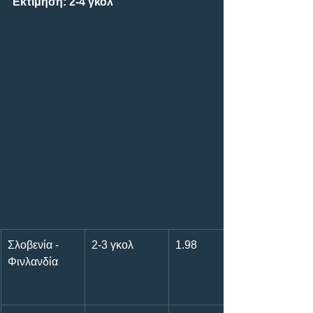
Εκτίμηση: 2-4 γκολ
Σλοβενία - 
2-3 γκολ
1.98
Φινλανδία