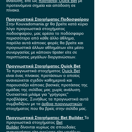
ανάλυση, είτε ως
προτάσεις Quick Bet
με
προτεινόμενα σημεία και απόδοση σε
πίνακα.
Προγνωστικά Στοιχήματος Ποδοσφαίρου
Στην Kouvadomania.gr θα βρείτε κατά κύριο
λόγο προγνωστικά στοιχήματος
ποδοσφαίρου, μας αρέσει το ποδόσφαιρο
περισσότερο από κάθε άλλο άθλημα,
παρόλα αυτά κάποιες φορές θα βρείτε και
προγνωστικά άλλων αθλημάτων είτε μέσο
συνεργασίας με κάποιον tipster είτε σε
περιπτώσεις μεγάλων διοργανώσεων.
Προγνωστικά Στοιχήματος Quick Bet
Τα προγνωστικά στοιχήματος
Quick Bet
είναι ένας πίνακας προτάσεων ο οποίος
ανανεώνεται σχεδόν καθημερινά και
παρουσιάζει κάποιες βασικές προτάσεις της
ομάδας της σελίδας μας χωρίς ανάλυση.
Ουσιαστικά μιλάμε για "γρήγορες"
προβλέψεις. Συνήθως τα προγνωστικά αυτά
συμβαδίζουν με τα
άρθρα προγνωστικών
στοιχήματος που θα βρείς στην σελίδα μας.
Προγνωστικά Στοιχήματος Bet Builder
Τα
προγνωστικά στοιχήματος
Bet
Builder
δίνονται κυρίως σε σπουδαίες
αναμετρήσεις είτε ενχώριες είτε μεγάλων