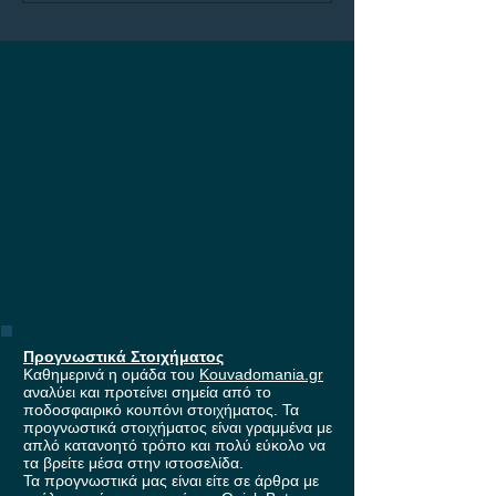
στους ομίλους του
Europa League, με
έπαθλο* ανταμοιβής στη
Stoiximan!
Προγνωστικά Στοιχήματος
Καθημερινά η ομάδα του
Kouvadomania.gr
αναλύει και προτείνει σημεία από το
ποδοσφαιρικό κουπόνι στοιχήματος. Τα
προγνωστικά στοιχήματος είναι γραμμένα με
απλό κατανοητό τρόπο και πολύ εύκολο να
τα βρείτε μέσα στην ιστοσελίδα.
Τα προγνωστικά μας είναι είτε σε άρθρα με