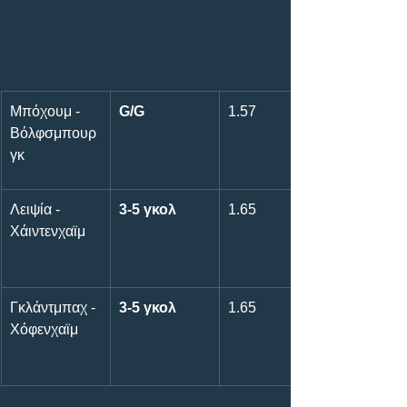
Μπόχουμ - 
G/G
1.57
Βόλφσμπουρ
γκ
Λειψία - 
3-5 γκολ
1.65
Χάιντενχαϊμ
Γκλάντμπαχ - 
3-5 γκολ
1.65
Χόφενχαϊμ