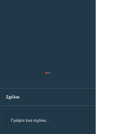
Σχόλια
Προγνωστικά Ημέρας
ΠΑΟΚ - Άντερλε
Γράψτε ένα σχόλιο...
07/08
μάχη για τη εί
στους ομίλους 