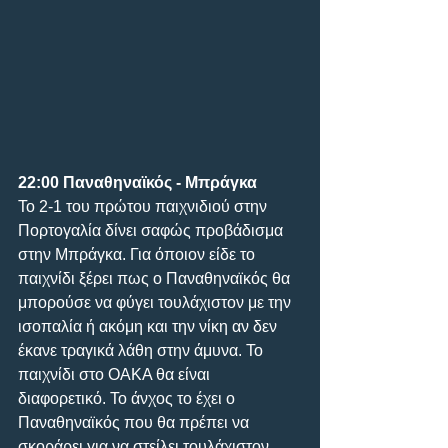
22:00 Παναθηναϊκός - Μπράγκα
Το 2-1 του πρώτου παιχνιδιού στην 
Πορτογαλία δίνει σαφώς προβάδισμα 
στην Μπράγκα. Για όποιον είδε το 
παιχνίδι ξέρει πως ο Παναθηναϊκός θα 
μπορούσε να φύγει τουλάχιστον με την 
ισοπαλία ή ακόμη και την νίκη αν δεν 
έκανε τραγικά λάθη στην άμυνα. Το 
παιχνίδι στο ΟΑΚΑ θα είναι 
διαφορετικό. Το άνχος το έχει ο 
Παναθηναϊκός που θα πρέπει να 
σκοράρει για να στείλει τουλάχιστον 