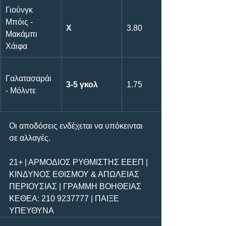
Γιούνγκ 
Μπόις - 
Χ
3.80
Μακάμπι 
Χάιφα
Γαλατασαράι 
3-5 γκολ
1.75
- Μόλντε
Οι αποδόσεις ενδέχεται να υπόκεινται 
σε αλλαγές.      
21+ | ΑΡΜΟΔΙΟΣ ΡΥΘΜΙΣΤΗΣ ΕΕΕΠ | 
ΚΙΝΔΥΝΟΣ ΕΘΙΣΜΟΥ & ΑΠΩΛΕΙΑΣ 
ΠΕΡΙΟΥΣΙΑΣ | ΓΡΑΜΜΗ ΒΟΗΘΕΙΑΣ 
ΚΕΘΕΑ: 210 9237777 | ΠΑΙΞΕ 
ΥΠΕΥΘΥΝΑ