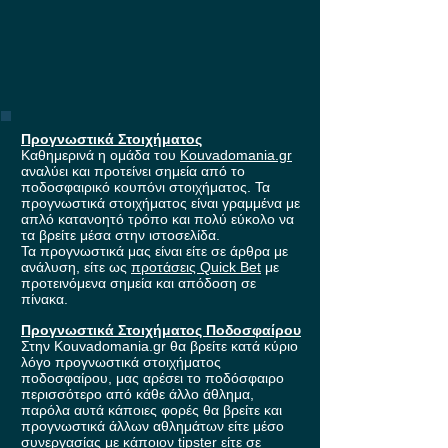
Προγνωστικά Στοιχήματος
Καθημερινά η ομάδα του
Kouvadomania.gr
αναλύει και προτείνει σημεία από το
ποδοσφαιρικό κουπόνι στοιχήματος. Τα
προγνωστικά στοιχήματος είναι γραμμένα με
απλό κατανοητό τρόπο και πολύ εύκολο να
τα βρείτε μέσα στην ιστοσελίδα.
Τα προγνωστικά μας είναι είτε σε άρθρα με
ανάλυση, είτε ως
προτάσεις Quick Bet
με
προτεινόμενα σημεία και απόδοση σε
πίνακα.
Προγνωστικά Στοιχήματος Ποδοσφαίρου
Στην Kouvadomania.gr θα βρείτε κατά κύριο
λόγο προγνωστικά στοιχήματος
ποδοσφαίρου, μας αρέσει το ποδόσφαιρο
περισσότερο από κάθε άλλο άθλημα,
παρόλα αυτά κάποιες φορές θα βρείτε και
προγνωστικά άλλων αθλημάτων είτε μέσο
συνεργασίας με κάποιον tipster είτε σε