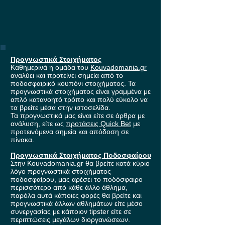
Προγνωστικά Στοιχήματος
Καθημερινά η ομάδα του
Kouvadomania.gr
αναλύει και προτείνει σημεία από το
ποδοσφαιρικό κουπόνι στοιχήματος. Τα
προγνωστικά στοιχήματος είναι γραμμένα με
απλό κατανοητό τρόπο και πολύ εύκολο να
τα βρείτε μέσα στην ιστοσελίδα.
Τα προγνωστικά μας είναι είτε σε άρθρα με
ανάλυση, είτε ως
προτάσεις Quick Bet
με
προτεινόμενα σημεία και απόδοση σε
πίνακα.
Προγνωστικά Στοιχήματος Ποδοσφαίρου
Στην Kouvadomania.gr θα βρείτε κατά κύριο
λόγο προγνωστικά στοιχήματος
ποδοσφαίρου, μας αρέσει το ποδόσφαιρο
περισσότερο από κάθε άλλο άθλημα,
παρόλα αυτά κάποιες φορές θα βρείτε και
προγνωστικά άλλων αθλημάτων είτε μέσο
συνεργασίας με κάποιον tipster είτε σε
περιπτώσεις μεγάλων διοργανώσεων.