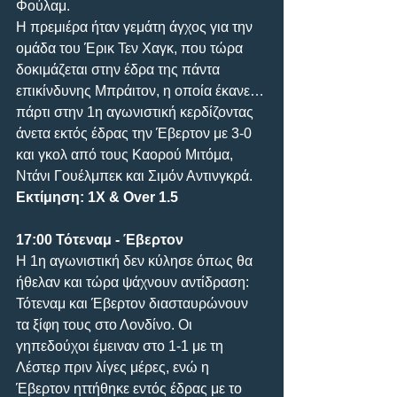
Φούλαμ. 
Η πρεμιέρα ήταν γεμάτη άγχος για την 
ομάδα του Έρικ Τεν Χαγκ, που τώρα 
δοκιμάζεται στην έδρα της πάντα 
επικίνδυνης Μπράιτον, η οποία έκανε… 
πάρτι στην 1η αγωνιστική κερδίζοντας 
άνετα εκτός έδρας την Έβερτον με 3-0 
και γκολ από τους Καορού Μιτόμα, 
Ντάνι Γουέλμπεκ και Σιμόν Αντινγκρά.
Εκτίμηση: 1Χ & Over 1.5
17:00 Τότεναμ - Έβερτον
Η 1η αγωνιστική δεν κύλησε όπως θα 
ήθελαν και τώρα ψάχνουν αντίδραση: 
Τότεναμ και Έβερτον διασταυρώνουν 
τα ξίφη τους στο Λονδίνο. Οι 
γηπεδούχοι έμειναν στο 1-1 με τη 
Λέστερ πριν λίγες μέρες, ενώ η 
Έβερτον ηττήθηκε εντός έδρας με το 