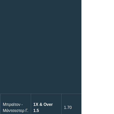
Μπραϊτον - 
1X & Over 
1.70
Μάντσεστερ Γ.
1.5