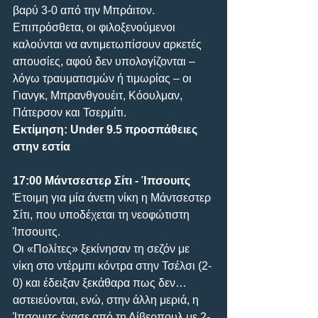
βαρύ 3-0 από την Μπράιτον. 
Επιπρόσθετα, οι φιλοξενούμενοι 
καλούνται να αντιμετωπίσουν αρκετές 
απουσίες, αφού δεν υπολογίζονται – 
λόγω τραυματισμών ή τιμωρίας – οι 
Γιανγκ, Μπρανθγουέιτ, Κόουλμαν, 
Πάτερσον και Τσερμίτι.
Εκτίμηση: Under 9.5 προσπάθειες 
στην εστία
17:00 Μάντσεστερ Σίτι - Ίπσουιτς
Έτοιμη για μία άνετη νίκη η Μάντσεστερ 
Σίτι, που υποδέχεται τη νεοφώτιστη 
Ίπσουιτς. 
Οι «Πολίτες» ξεκίνησαν τη σεζόν με 
νίκη στο ντέρμπι κόντρα στην Τσέλσι (2-
0) και έδειξαν ξεκάθαρα πως δεν… 
αστειεύονται, ενώ, στην άλλη μεριά, η 
Ίπσουιτς έχασε από τη Λίβερπουλ με 2-