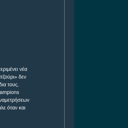
εριμένει νέα 
τζούρι» δεν 
δια τους.
hampions 
αναμετρήσεων 
λε όταν και 