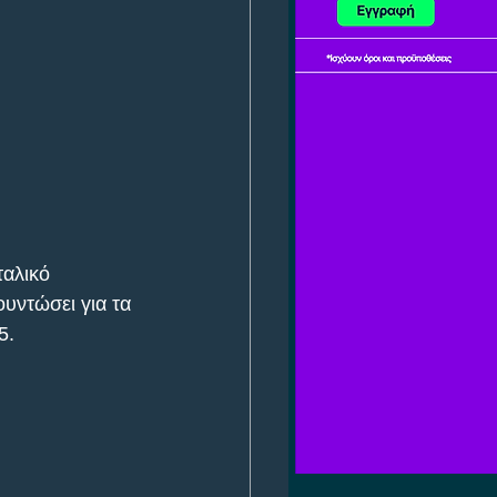
ταλικό 
υντώσει για τα 
5.