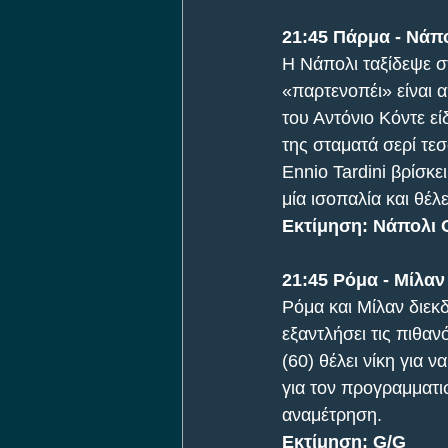
21:45 Πάρμα - Νάπ
Η Νάπολι ταξίδεψε στ
«παρτενοπέι» είναι α
του Αντόνιο Κόντε εί
της σταματά σερί τεσ
Ennio Tardini βρίσκε
μία ισοπαλία και θέλ
Εκτίμηση: Νάπολι O
21:45 Ρόμα - Μίλαν
Ρόμα και Μίλαν διεκδ
εξαντλήσει τις πιθαν
(60) θέλει νίκη για ν
για τον προγραμματι
αναμέτρηση.
Εκτίμηση: G/G