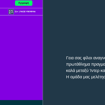
Γεια σας φίλοι αναγν
πρωτάθλημα πραγματι
καλά μεταξύ Ίντερ κα
Η ομάδα μας μελέτησ