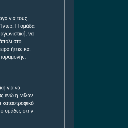
ργο για τους 
 Ίντερ. Η ομάδα 
 αγωνιστική, να 
άπολι στο 
ιρά ήττες και 
α παραμονής.
κη για να 
ας ενώ η Μίλαν 
αι καταστροφικό 
υο ομάδες στην 