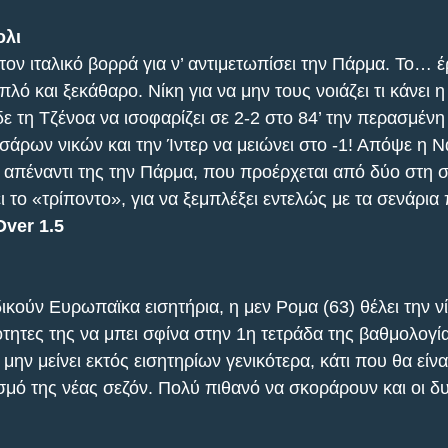
ολι
ον ιταλικό βορρά για ν’ αντιμετωπίσει την Πάρμα. Το… έ
πλό και ξεκάθαρο. Νίκη για να μην τους νοιάζει τι κάνει η
δε τη Τζένοα να ισοφαρίζει σε 2-2 στο 84’ την περασμένη
σάρων νικών και την Ίντερ να μειώνει στο -1! Απόψε η Ν
ι απέναντι της την Πάρμα, που προέρχεται από δύο στη σε
ει το «τρίποντο», για να ξεμπλέξει εντελώς με τα σενάρι
ver 1.5
ικούν Ευρωπαϊκα εισητήρια, η μεν Ρομα (63) θέλει την νί
ότητες της να μπει σφίνα στην 1η τετράδα της βαθμολογί
α μην μείνει εκτός εισητηρίων γενικότερα, κάτι που θα είν
σμό της νέας σεζόν. Πολύ πιθανό να σκοράρουν και οι δ