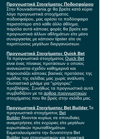
Προγνωστικά Στοιχήματος Ποδοσφαίρου
Στην Kouvadomania.gr θα βρείτε κατά κύριο
λόγο προγνωστικά στοιχήματος
ποδοσφαίρου, μας αρέσει το ποδόσφαιρο
περισσότερο από κάθε άλλο άθλημα,
παρόλα αυτά κάποιες φορές θα βρείτε και
προγνωστικά άλλων αθλημάτων είτε μέσο
συνεργασίας με κάποιον tipster είτε σε
περιπτώσεις μεγάλων διοργανώσεων.
Προγνωστικά Στοιχήματος Quick Bet
Τα προγνωστικά στοιχήματος
Quick Bet
είναι ένας πίνακας προτάσεων ο οποίος
ανανεώνεται σχεδόν καθημερινά και
παρουσιάζει κάποιες βασικές προτάσεις της
ομάδας της σελίδας μας χωρίς ανάλυση.
Ουσιαστικά μιλάμε για "γρήγορες"
προβλέψεις. Συνήθως τα προγνωστικά αυτά
συμβαδίζουν με τα
άρθρα προγνωστικών
στοιχήματος που θα βρείς στην σελίδα μας.
Προγνωστικά Στοιχήματος Bet Builder
Τα
προγνωστικά στοιχήματος
Bet
Builder
δίνονται κυρίως σε σπουδαίες
αναμετρήσεις είτε ενχώριες είτε μεγάλων
ευρωπαϊκών πρωταθλημάτων.
Εκμεταλευόμαστε την δυνατότητα Bet
Builder των στοιχηματικών και πρακτικά