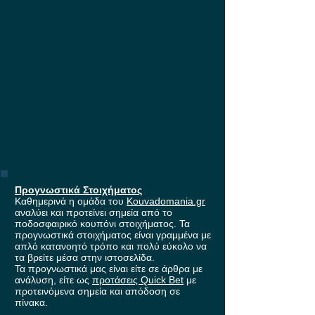
έπαθλο* ανταμοιβής στη
Stoiximan!
Προγνωστικά Στοιχήματος
Καθημερινά η ομάδα του
Kouvadomania.gr
αναλύει και προτείνει σημεία από το
ποδοσφαιρικό κουπόνι στοιχήματος. Τα
προγνωστικά στοιχήματος είναι γραμμένα με
απλό κατανοητό τρόπο και πολύ εύκολο να
τα βρείτε μέσα στην ιστοσελίδα.
Τα προγνωστικά μας είναι είτε σε άρθρα με
ανάλυση, είτε ως
προτάσεις Quick Bet
με
προτεινόμενα σημεία και απόδοση σε
πίνακα.