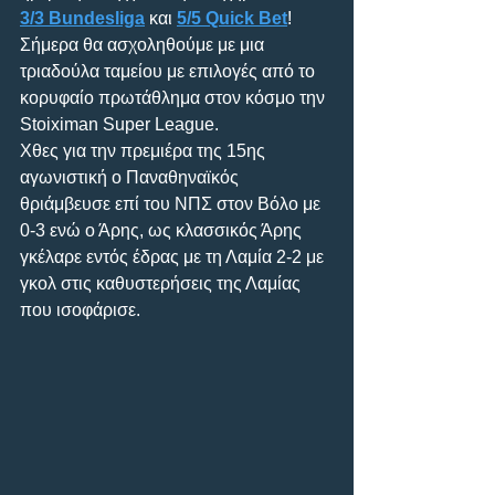
3/3 Bundesliga
 και 
5/5 Quick Bet
! 
Σήμερα θα ασχοληθούμε με μια 
τριαδούλα ταμείου με επιλογές από το 
κορυφαίο πρωτάθλημα στον κόσμο την 
Stoiximan Super League.
Xθες για την πρεμιέρα της 15ης 
αγωνιστική ο Παναθηναϊκός 
θριάμβευσε επί του ΝΠΣ στον Βόλο με 
0-3 ενώ ο Άρης, ως κλασσικός Άρης 
γκέλαρε εντός έδρας με τη Λαμία 2-2 με 
γκολ στις καθυστερήσεις της Λαμίας 
που ισοφάρισε.