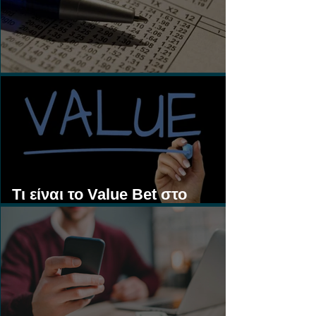
Τι είναι τα Ασιατικά Χάντικαπ;
Τι είναι το Value Bet στο
Στοίχημα;