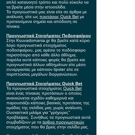
απλό κατανοητό τρόπο και πολύ εύκολο να
τα βρείτε μέσα στην ιστοσελίδα.
Τα προγνωστικά μας είναι είτε σε άρθρα με
ανάλυση, είτε ως
προτάσεις Quick Bet
με
προτεινόμενα σημεία και απόδοση σε
πίνακα.
Προγνωστικά Στοιχήματος Ποδοσφαίρου
Στην Kouvadomania.gr θα βρείτε κατά κύριο
λόγο προγνωστικά στοιχήματος
ποδοσφαίρου, μας αρέσει το ποδόσφαιρο
περισσότερο από κάθε άλλο άθλημα,
παρόλα αυτά κάποιες φορές θα βρείτε και
προγνωστικά άλλων αθλημάτων είτε μέσο
συνεργασίας με κάποιον tipster είτε σε
περιπτώσεις μεγάλων διοργανώσεων.
Προγνωστικά Στοιχήματος Quick Bet
Τα προγνωστικά στοιχήματος
Quick Bet
είναι ένας πίνακας προτάσεων ο οποίος
ανανεώνεται σχεδόν καθημερινά και
παρουσιάζει κάποιες βασικές προτάσεις της
ομάδας της σελίδας μας χωρίς ανάλυση.
Ουσιαστικά μιλάμε για "γρήγορες"
προβλέψεις. Συνήθως τα προγνωστικά αυτά
συμβαδίζουν με τα
άρθρα προγνωστικών
στοιχήματος που θα βρείς στην σελίδα μας.