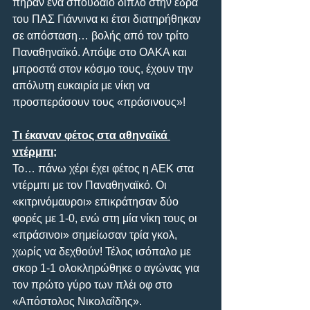
πήραν ένα σπουδαίο διπλό στην έδρα 
του ΠΑΣ Γιάννινα κι έτσι διατηρήθηκαν 
σε απόσταση… βολής από τον τρίτο 
Παναθηναϊκό. Απόψε στο ΟΑΚΑ και 
μπροστά στον κόσμο τους, έχουν την 
απόλυτη ευκαιρία με νίκη να 
προσπεράσουν τους «πράσινους»!
Τι έκαναν φέτος στα αθηναϊκά 
ντέρμπι;
Το… πάνω χέρι έχει φέτος η ΑΕΚ στα 
ντέρμπι με τον Παναθηναϊκό. Οι 
«κιτρινόμαυροι» επικράτησαν δύο 
φορές με 1-0, ενώ στη μία νίκη τους οι 
«πράσινοι» σημείωσαν τρία γκολ, 
χωρίς να δεχθούν! Τέλος ισόπαλο με 
σκορ 1-1 ολοκληρώθηκε ο αγώνας για 
τον πρώτο γύρο των πλέι οφ στο 
«Απόστολος Νικολαΐδης».