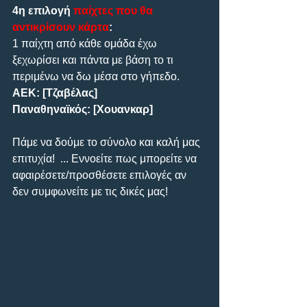
4η επιλογή 
παίχτες που θα 
αντικρίσουν κάρτα
: 
1 παίχτη από κάθε ομάδα έχω 
ξεχωρίσει και πάντα με βάση το τι 
περιμένω να δω μέσα στο γήπεδο. 
ΑΕΚ: [Τζαβέλας]
Παναθηναϊκός: [Χουανκαρ]
Πάμε να δούμε το σύνολο και καλή μας 
επιτυχία!  ... Εννοείτε πως μπορείτε να 
αφαιρέσετε/προσθέσετε επιλογές αν 
δεν συμφωνείτε με τις δικές μας!