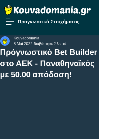
Προγνωστικά Στοιχήματος
Kouvadomania
8 Μαΐ 2022
διαβάστηκε 2 λεπτά
Πρόγνωστικό Bet Builder
στο ΑΕΚ - Παναθηναϊκός
με 50.00 απόδοση!