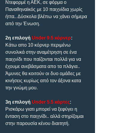
Ντεφορμέ η ΑΕΚ, σε φόρμα ο 
Παναθηναϊκός με 10 παιχνίδια χωρίς 
ήττα.. Δύσκολα βλέπω να χάνει σήμερα 
από την Ένωση.
2η επιλογή 
Under 9.5 κόρνερ
: 
Kάτω απο 10 κόρνερ περιμένω 
συνολικά στην αναμέτρηση σε ένα 
παιχνίδι που παίζονται πολλά για να 
έχουμε ανεβάσματα απο τα πλάγια.. 
Άμυνες θα κοιτούν οι δυο ομάδες με 
κινήσεις κυρίως από τον άξονα κατα 
την γνώμη μου.
3η επιλογή 
Under 5.5 κάρτες
: 
Ρισκάρω γιατι μπορεί να ξεφύγει η 
ένταση στο παιχνίδι.. αλλά στηρίζομαι 
στην παρουσία κένου διαιτητή.