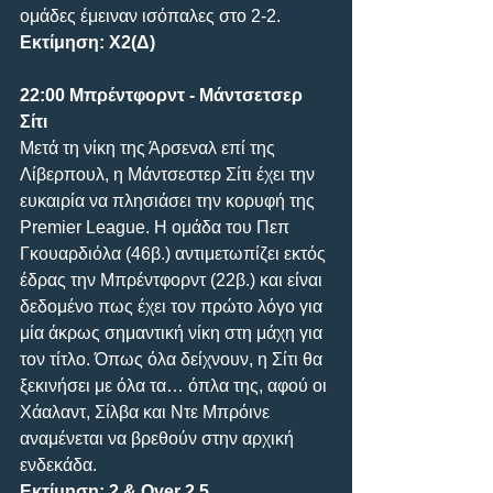
ομάδες έμειναν ισόπαλες στο 2-2.
Εκτίμηση: Χ2(Δ)
22:00 Μπρέντφορντ - Μάντσετσερ 
Σίτι
Μετά τη νίκη της Άρσεναλ επί της 
Λίβερπουλ, η Μάντσεστερ Σίτι έχει την 
ευκαιρία να πλησιάσει την κορυφή της 
Premier League. Η ομάδα του Πεπ 
Γκουαρδιόλα (46β.) αντιμετωπίζει εκτός 
έδρας την Μπρέντφορντ (22β.) και είναι 
δεδομένο πως έχει τον πρώτο λόγο για 
μία άκρως σημαντική νίκη στη μάχη για 
τον τίτλο. Όπως όλα δείχνουν, η Σίτι θα 
ξεκινήσει με όλα τα… όπλα της, αφού οι 
Χάαλαντ, Σίλβα και Ντε Μπρόινε 
αναμένεται να βρεθούν στην αρχική 
ενδεκάδα.
Εκτίμηση: 2 & Over 2.5