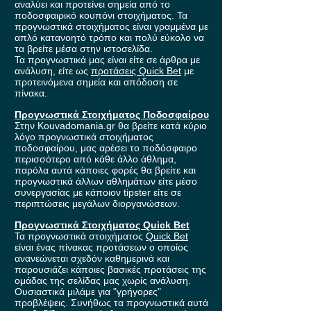
αναλύει και προτείνει σημεία από το
ποδοσφαιρικό κουπόνι στοιχήματος. Τα
προγνωστικά στοιχήματος είναι γραμμένα με
απλό κατανοητό τρόπο και πολύ εύκολο να
τα βρείτε μέσα στην ιστοσελίδα.
Τα προγνωστικά μας είναι είτε σε άρθρα με
ανάλυση, είτε ως
προτάσεις Quick Bet
με
προτεινόμενα σημεία και απόδοση σε
πίνακα.
Προγνωστικά Στοιχήματος Ποδοσφαίρου
Στην Kouvadomania.gr θα βρείτε κατά κύριο
λόγο προγνωστικά στοιχήματος
ποδοσφαίρου, μας αρέσει το ποδόσφαιρο
περισσότερο από κάθε άλλο άθλημα,
παρόλα αυτά κάποιες φορές θα βρείτε και
προγνωστικά άλλων αθλημάτων είτε μέσο
συνεργασίας με κάποιον tipster είτε σε
περιπτώσεις μεγάλων διοργανώσεων.
Προγνωστικά Στοιχήματος Quick Bet
Τα προγνωστικά στοιχήματος
Quick Bet
είναι ένας πίνακας προτάσεων ο οποίος
ανανεώνεται σχεδόν καθημερινά και
παρουσιάζει κάποιες βασικές προτάσεις της
ομάδας της σελίδας μας χωρίς ανάλυση.
Ουσιαστικά μιλάμε για "γρήγορες"
προβλέψεις. Συνήθως τα προγνωστικά αυτά