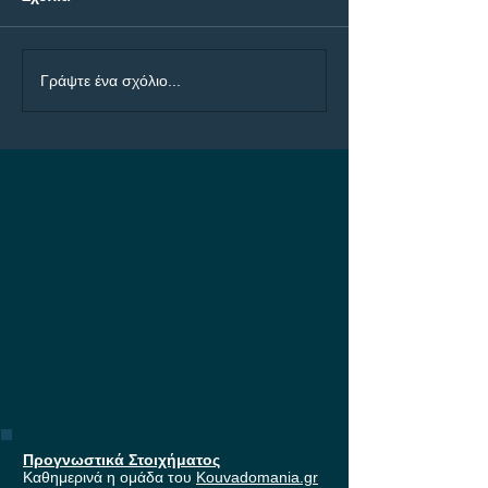
ΠΑΟΚ - Άντερλεχτ Bet
Ολυμπιακός - Ν
Γράψτε ένα σχόλιο...
Builder με 4.50!
Bet Builder με 5
Προγνωστικά Στοιχήματος
Καθημερινά η ομάδα του
Kouvadomania.gr