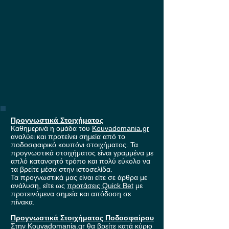
Προγνωστικά Στοιχήματος
Καθημερινά η ομάδα του
Kouvadomania.gr
αναλύει και προτείνει σημεία από το
ποδοσφαιρικό κουπόνι στοιχήματος. Τα
προγνωστικά στοιχήματος είναι γραμμένα με
απλό κατανοητό τρόπο και πολύ εύκολο να
τα βρείτε μέσα στην ιστοσελίδα.
Τα προγνωστικά μας είναι είτε σε άρθρα με
ανάλυση, είτε ως
προτάσεις Quick Bet
με
προτεινόμενα σημεία και απόδοση σε
πίνακα.
Προγνωστικά Στοιχήματος Ποδοσφαίρου
Στην Kouvadomania.gr θα βρείτε κατά κύριο