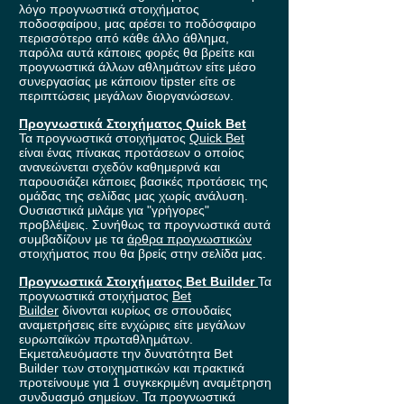
λόγο προγνωστικά στοιχήματος
ποδοσφαίρου, μας αρέσει το ποδόσφαιρο
περισσότερο από κάθε άλλο άθλημα,
παρόλα αυτά κάποιες φορές θα βρείτε και
προγνωστικά άλλων αθλημάτων είτε μέσο
συνεργασίας με κάποιον tipster είτε σε
περιπτώσεις μεγάλων διοργανώσεων.
Προγνωστικά Στοιχήματος Quick Bet
Τα προγνωστικά στοιχήματος
Quick Bet
είναι ένας πίνακας προτάσεων ο οποίος
ανανεώνεται σχεδόν καθημερινά και
παρουσιάζει κάποιες βασικές προτάσεις της
ομάδας της σελίδας μας χωρίς ανάλυση.
Ουσιαστικά μιλάμε για "γρήγορες"
προβλέψεις. Συνήθως τα προγνωστικά αυτά
συμβαδίζουν με τα
άρθρα προγνωστικών
στοιχήματος που θα βρείς στην σελίδα μας.
Προγνωστικά Στοιχήματος Bet Builder
Τα
προγνωστικά στοιχήματος
Bet
Builder
δίνονται κυρίως σε σπουδαίες
αναμετρήσεις είτε ενχώριες είτε μεγάλων
ευρωπαϊκών πρωταθλημάτων.
Εκμεταλευόμαστε την δυνατότητα Bet
Builder των στοιχηματικών και πρακτικά
προτείνουμε για 1 συγκεκριμένη αναμέτρηση
συνδυασμό σημείων. Τα προγνωστικά