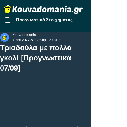
Προγνωστικά Στοιχήματος
Kouvadomania
7 Σεπ 2022
διαβάστηκε 2 λεπτά
Τριαδούλα με πολλά
γκολ! [Προγνωστικά
07/09]