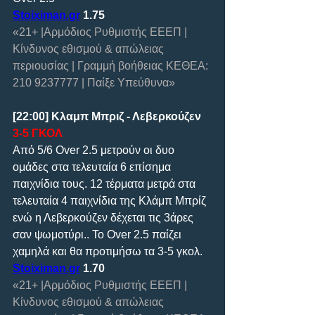
Stoiximan.gr
 1.75  
«21+ |Αρμόδιος Ρυθμιστής ΕΕΕΠ | 
Κίνδυνος εθισμού & απώλειας 
περιουσίας | Γραμμή βοήθειας ΚΕΘΕΑ: 
210 9237777 | Παίξε Υπεύθυνα»      
[22:00]
Κλαμπ Μπριζ - Λεβερκούζεν 
3-5 ΓΚΟΛ
Aπό 5/6 Over 2.5 μετρούν οι δυο 
ομάδες στα τελευταία 6 επίσημα 
παιχνίδια τους. 12 τέρματα μετρά στα 
τελευταία 4 παιχνίδια της Κλάμπ Μπρίζ 
ενώ η Λεβερκούζεν δέχεται τις 3άρες 
σαν ψωμοτύρι.. To Over 2.5 παίζει 
χαμηλά και θα προτιμήσω τα 3-5 γκολ.
Stoiximan.gr
 1.70  
«21+ |Αρμόδιος Ρυθμιστής ΕΕΕΠ | 
Κίνδυνος εθισμού & απώλειας 