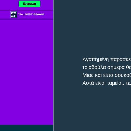
Αγαπημένη παρασκευή
τριαδούλα σήμερα θα 
Μιας και είπα σουκού
Αυτά είναι ταμεία..