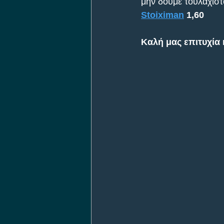
μην δούμε τουλάχιστ
Stoiximan
 1,60
Καλή μας επιτυχία κ