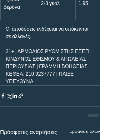
2-3 γκολ
1.95
Βερόνα
Οι αποδόσεις ενδέχεται να υπόκεινται 
σε αλλαγές.       
21+ | ΑΡΜΟΔΙΟΣ ΡΥΘΜΙΣΤΗΣ ΕΕΕΠ | 
ΚΙΝΔΥΝΟΣ ΕΘΙΣΜΟΥ & ΑΠΩΛΕΙΑΣ 
ΠΕΡΙΟΥΣΙΑΣ | ΓΡΑΜΜΗ ΒΟΗΘΕΙΑΣ 
ΚΕΘΕΑ: 210 9237777 | ΠΑΙΞΕ 
ΥΠΕΥΘΥΝΑ
Εμφάνιση όλων
Πρόσφατες αναρτήσεις