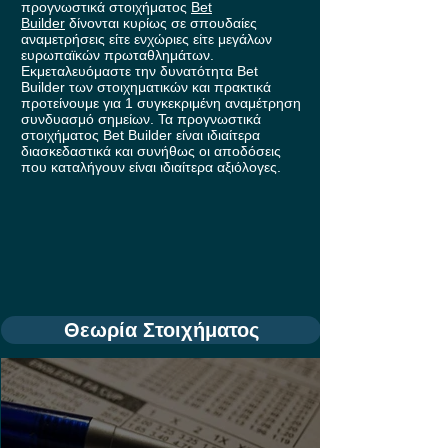
προγνωστικά στοιχήματος
Bet
Builder
δίνονται κυρίως σε σπουδαίες
αναμετρήσεις είτε ενχώριες είτε μεγάλων
ευρωπαϊκών πρωταθλημάτων.
Εκμεταλευόμαστε την δυνατότητα Bet
Builder των στοιχηματικών και πρακτικά
προτείνουμε για 1 συγκεκριμένη αναμέτρηση
συνδυασμό σημείων. Τα προγνωστικά
στοιχήματος Bet Builder είναι ιδιαίτερα
διασκεδαστικά και συνήθως οι αποδόσεις
που καταλήγουν είναι ιδιαίτερα αξιόλογες.
Θεωρία Στοιχήματος