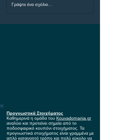
ΠΑΟΚ - Άντερλεχτ Bet
Ολυμπιακός - Ν
Γράψτε ένα σχόλιο...
Builder με 4.50!
Bet Builder με 5
Προγνωστικά Στοιχήματος
Καθημερινά η ομάδα του
Kouvadomania.gr
αναλύει και προτείνει σημεία από το
ποδοσφαιρικό κουπόνι στοιχήματος. Τα
προγνωστικά στοιχήματος είναι γραμμένα με
απλό κατανοητό τρόπο και πολύ εύκολο να