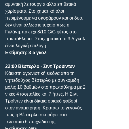
αμυντική λειτουργία αλλά επιθετικά 
χαρίσματα. Στοιχηματικά όλοι 
περιμένουμε να σκοράρουν και οι δυο, 
δεν είναι άλλωστε τυχαίο πως η 
Γκλάντμπαχ έχι 8/10 G/G φέτος στο 
πρωτάθλημα.. Στοιχηματικά τα 3-5 γκολ 
είναι λογική επιλογή.
Εκτίμηση: 3-5 γκολ
22:00 Βέστερλο - Σιντ Τρούιντεν
Κάκιστη αγωνιστική εικόνα από τη 
γηπεδούχος Βέστερλο με συγκομιδή 
μόλις 10 βαθμών στο πρωτάθλημα με 2 
νίκες 4 ισοπαλίες και 7 ήττες. Η Σιντ 
Τροϊντεν είναι δίκαια οριακό φαβορί 
στην αναμέτρηση. Κρατάω το γεγονός 
πως η Βέστερλο σκοράρει στα 
τελευταία 6 παιχνίδια της.
Εκτίμηση: G/G