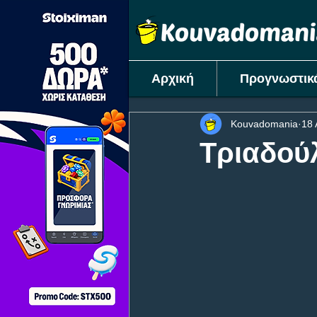
Αρχική
Προγνωστικ
Kouvadomania
18 
Τριαδού