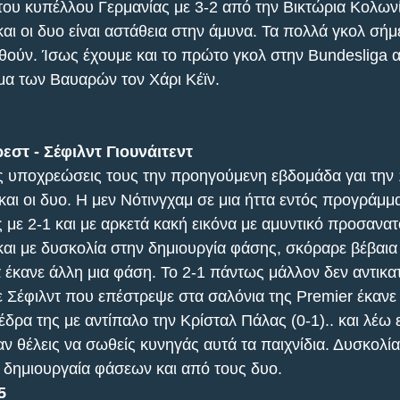
του κυπέλλου Γερμανίας με 3-2 από την Βικτώρια Κολων
αι οι δυο είναι αστάθεια στην άμυνα. Τα πολλά γκολ σήμ
θούν. Ίσως έχουμε και το πρώτο γκολ στην Bundesliga α
μα των Βαυαρών τον Χάρι Κέϊν.
εστ - Σέφιλντ Γιουνάιτεντ
ις υποχρεώσεις τους την προηγούμενη εβδομάδα γαι την 
αι οι δυο. Η μεν Νότινγχαμ σε μια ήττα εντός προγράμμα
 με 2-1 και με αρκετά κακή εικόνα με αμυντικό προσανα
και με δυσκολία στην δημιουργία φάσης, σκόραρε βέβαια 
α έκανε άλλη μια φάση. Το 2-1 πάντως μάλλον δεν αντικατ
ε Σέφιλντ που επέστρεψε στα σαλόνια της Premier έκανε 
δρα της με αντίπαλο την Κρίσταλ Πάλας (0-1).. και λέω 
ν θέλεις να σωθείς κυνηγάς αυτά τα παιχνίδια. Δυσκολία
 δημιουργαία φάσεων και από τους δυο.
5