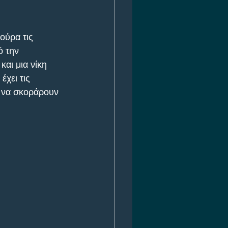
ούρα τις 
ό την 
αι μια νίκη 
έχει τις 
ο να σκοράρουν 