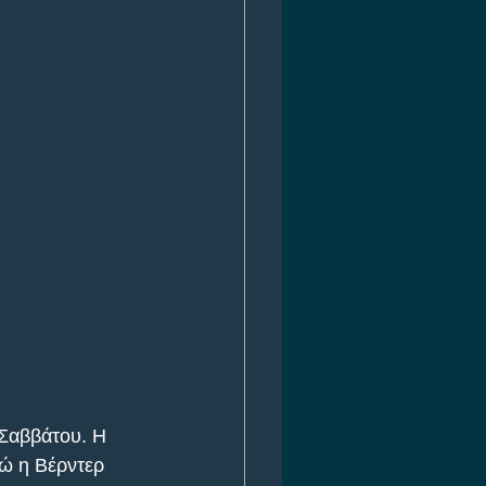
 Σαββάτου. Η 
νώ η Βέρντερ 