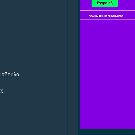
ιαδούλα 
ς.