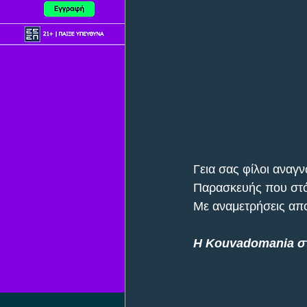
Γεια σας φίλοι αναγ
Παρασκευής που στόχ
Mε αναμετρήσεις απο
Η Kouvadomania στ