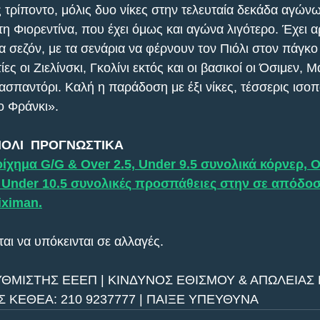
 τρίποντο, μόλις δυο νίκες στην τελευταία δεκάδα αγώνω
τη Φιορεντίνα, που έχει όμως και αγώνα λιγότερο. Έχει α
α σεζόν, με τα σενάρια να φέρνουν τον Πιόλι στον πάγκο
 οι Ζιελίνσκι, Γκολίνι εκτός και οι βασικοί οι Όσιμεν, Μ
σπαντόρι. Καλή η παράδοση με έξι νίκες, τέσσερις ισοπα
ο Φράνκι».
ΠΟΛΙ  ΠΡΟΓΝΩΣΤΙΚΑ
ίχημα G/G & Over 2.5, Under 9.5 συνολικά κόρνερ, O
 Under 10.5 συνολικές προσπάθειες στην σε απόδοσ
iximan.
αι να υπόκεινται σε αλλαγές.
ΥΘΜΙΣΤΗΣ ΕΕΕΠ | ΚΙΝΔΥΝΟΣ ΕΘΙΣΜΟΥ & ΑΠΩΛΕΙΑΣ Π
ΚΕΘΕΑ: 210 9237777 | ΠΑΙΞΕ ΥΠΕΥΘΥΝΑ