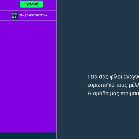
Γεια σας φίλοι αναγν
ευρωπαϊκό τους μέλλ
Η ομάδα μας ετοίμασ