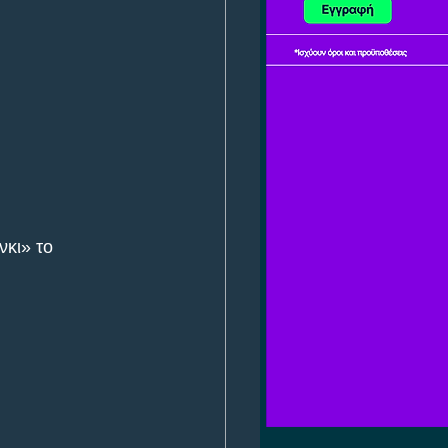
κι» το 