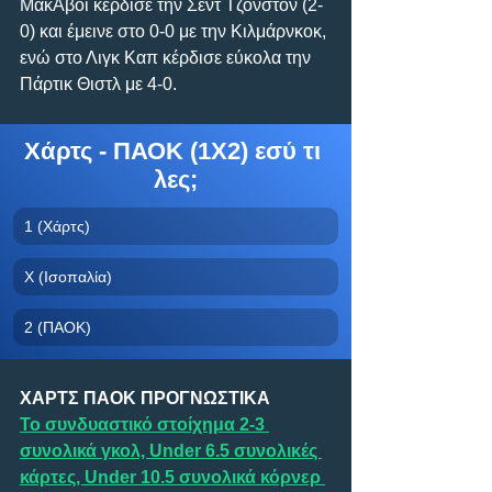
ΜακΑβόι κέρδισε την Σεντ Τζόνστον (2-
0) και έμεινε στο 0-0 με την Κιλμάρνκοκ, 
ενώ στο Λιγκ Καπ κέρδισε εύκολα την 
Πάρτικ Θιστλ με 4-0.
Xάρτς - ΠΑΟΚ (1Χ2) εσύ τι 
λες;
1 (Χάρτς)
Χ (Ισοπαλία)
2 (ΠΑΟΚ)
ΧΑΡΤΣ ΠΑΟΚ ΠΡΟΓΝΩΣΤΙΚΑ
Το συνδυαστικό στοίχημα 2-3 
συνολικά γκολ, Under 6.5 συνολικές 
κάρτες, Under 10.5 συνολικά κόρνερ 