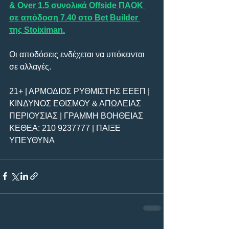
& Over 1.5 συνολικά Offside ΠΑΟΚ 
σε απόδοση 7.40 στο Bet Builder 
της Stoiximan.
Οι αποδόσεις ενδέχεται να υπόκεινται 
σε αλλαγές.       
21+ | ΑΡΜΟΔΙΟΣ ΡΥΘΜΙΣΤΗΣ ΕΕΕΠ | 
ΚΙΝΔΥΝΟΣ ΕΘΙΣΜΟΥ & ΑΠΩΛΕΙΑΣ 
ΠΕΡΙΟΥΣΙΑΣ | ΓΡΑΜΜΗ ΒΟΗΘΕΙΑΣ 
ΚΕΘΕΑ: 210 9237777 | ΠΑΙΞΕ 
ΥΠΕΥΘΥΝΑ