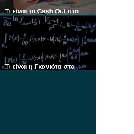
Τι είναι το Cash Out στο
Στοίχημα;
Τι είναι η Γκανιότα στο
Στοίχημα;