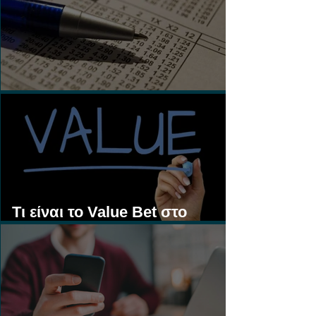
Τι είναι τα Ασιατικά Χάντικαπ;
Τι είναι το Value Bet στο
Στοίχημα;