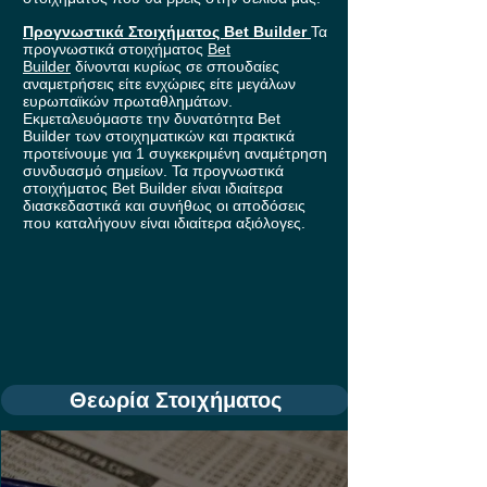
Προγνωστικά Στοιχήματος Bet Builder
Τα
προγνωστικά στοιχήματος
Bet
Builder
δίνονται κυρίως σε σπουδαίες
αναμετρήσεις είτε ενχώριες είτε μεγάλων
ευρωπαϊκών πρωταθλημάτων.
Εκμεταλευόμαστε την δυνατότητα Bet
Builder των στοιχηματικών και πρακτικά
προτείνουμε για 1 συγκεκριμένη αναμέτρηση
συνδυασμό σημείων. Τα προγνωστικά
στοιχήματος Bet Builder είναι ιδιαίτερα
διασκεδαστικά και συνήθως οι αποδόσεις
που καταλήγουν είναι ιδιαίτερα αξιόλογες.
Θεωρία Στοιχήματος