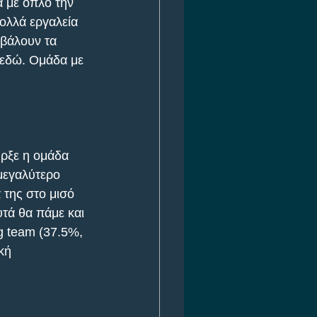
 με όπλο την 
ολλά εργαλεία 
 βάλουν τα 
 εδώ. Ομάδα με 
ρξε η ομάδα 
μεγαλύτερο 
 της στο μισό 
τά θα πάμε και 
g team (37.5%, 
κή 