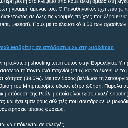
ύτερη ροπή στο κλέψιμο από κάθε άλλη ομάδα στη λίγκα
ρώτη γραμμή άμυνας του. Ο Παναθηναϊκός έχει επίσης π
 διαθέτοντας σε όλες τις γραμμές παίχτες που ξέρουν να
rant, Lessort). Πάμε με το ελκυστικό 3.50 των πρασίνων
Ρεάλ Μαδρίτης σε απόδοση 3.25 στη Stoiximan
 η καλύτερη shooting team φέτος στην Ευρωλίγκα. Υπή
σότερα τρίποντα ανά παιχνίδι (11.5) και το έκανε με το 
ικότητας (39.5%). Με τον Σάρας βελτίωσε τη λειτουργία
θμιση του Μπιμπέροβιτς έδωσε έξτρα ώθηση. Παρόλα αυ
ική απόδοση της Ρεάλ η οποία είναι εξίσου καλή shootin
τα) και έχει έμπειρους αθλητές που σουτάρουν με μοναδι
αμετρήσεις τέτοιας φύσεως.
ται να υπόκεινται σε αλλαγές