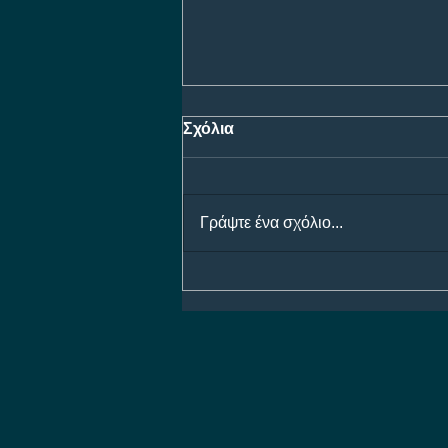
Σχόλια
Γράψτε ένα σχόλιο...
ΠΑΟΚ - Άντερλεχτ: Η μάχη
για τη είσοδο στους ομίλους
του Europa League, με
έπαθλο* ανταμοιβής στη
Stoiximan!