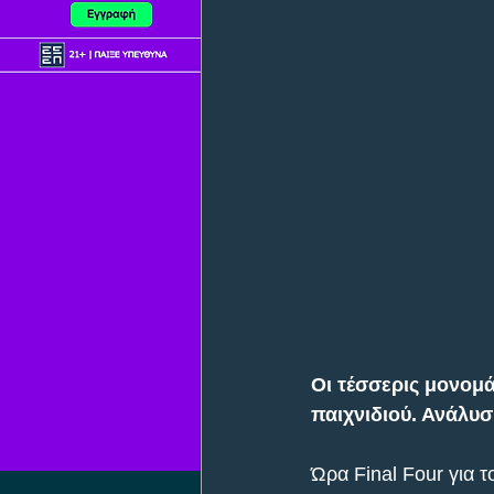
Οι τέσσερις μονομά
παιχνιδιού. Ανάλυσ
Ώρα Final Four για τ