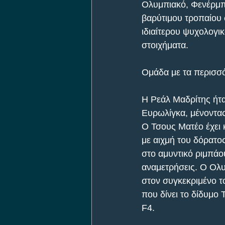
Ολυμπιακό, Φενέρμπα
βαρύτιμου τροπαίου σ
ιδιαίτερου ψυχολογι
στοιχήματα. 
Ομάδα με τα περισσό
H Ρεάλ Μαδρίτης ήτα
Ευρωλίγκα, μένοντα
Ο Τσους Ματέο έχει κ
με αιχμή του δόρατος
στο αμυντικό ριμπάο
αναμετρήσεις. Ο Ολυμ
στον συγκεκριμένο τ
που δίνει το δίδυμο
F4. 