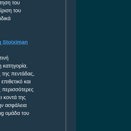
τηση του 
ίριση του 
δικά 
η Stoiximan
ινή 
 κατηγορία. 
 της πεντάδας, 
επιθετικό και 
ς περισσότερες 
ι κοντά της 
ην ασφάλεια 
ng ομάδα του 