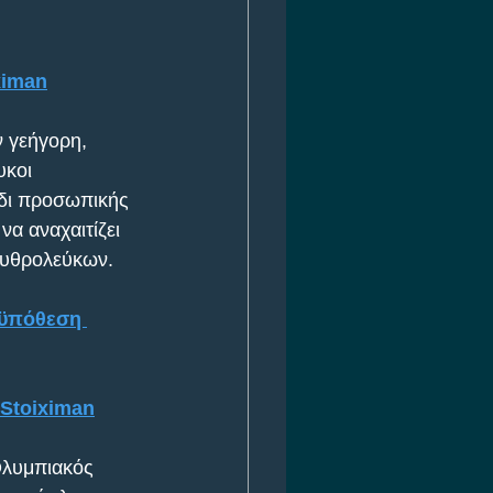
ximan
ν γεήγορη, 
κοι 
ίδι προσωπικής 
να αναχαιτίζει 
ρυθρολεύκων. 
οϋπόθεση 
 Stoiximan
Ολυμπιακός 