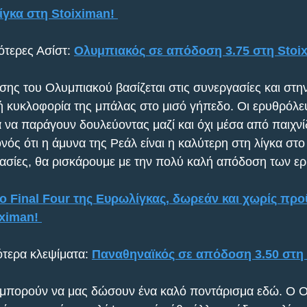
γκα στη Stoiximan! 
ότερες Ασίστ: 
Ολυμπιακός σε απόδοση 3.75 στη Stoi
εσης του Ολυμπιακού βασίζεται στις συνεργασίες και στη
 κυκλοφορία της μπάλας στο μισό γήπεδο. Οι ερυθρόλευ
 να παράγουν δουλεύοντας μαζί και όχι μέσα από παιχν
ός ότι η άμυνα της Ρεάλ είναι η καλύτερη στη λίγκα στο 
γασίες, θα ρισκάρουμε με την πολύ καλή απόδοση των ε
 Final Four της Ευρωλίγκας, δωρεάν και χωρίς πρ
ximan! 
τερα κλεψίματα: 
Παναθηναϊκός σε απόδοση 3.50 στη
ς μπορούν να μας δώσουν ένα καλό ποντάρισμα εδώ. Ο 