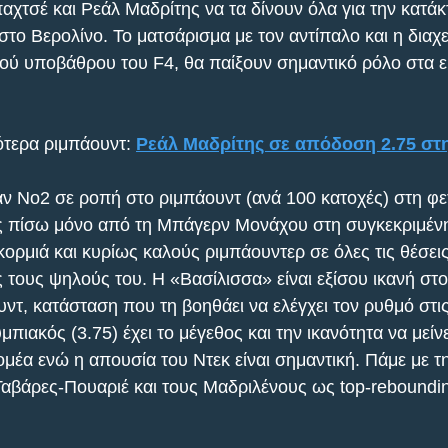
χτσέ και Ρεάλ Μαδρίτης να τα δίνουν όλα για την κατάκ
το Βερολίνο. Το ματσάρισμα με τον αντίπαλο και η διαχε
κού υποβάθρου του F4, θα παίξουν σημαντικό ρόλο στα ει
τερα ριμπάουντ: 
Ρεάλ Μαδρίτης σε απόδοση 2.75 στ
ν Νο2 σε ροπή στο ριμπάουντ (ανά 100 κατοχές) στη φετ
ς πίσω μόνο από τη Μπάγερν Μονάχου στη συγκεκριμένη
ορμιά και κυρίως καλούς ριμπάουντερ σε όλες τις θέσεις
 τους ψηλούς του. Η «Βασίλισσα» είναι εξίσου ικανή στο 
υντ, κατάσταση που τη βοηθάει να ελέγχει τον ρυθμό στι
πιακός (3.75) έχει το μέγεθος και την ικανότητα να μείνε
ομέα ενώ η απουσία του Ντεκ είναι σημαντική. Πάμε με τ
 Ταβάρες-Πουαριέ και τους Μαδριλένους ως top-reboundi