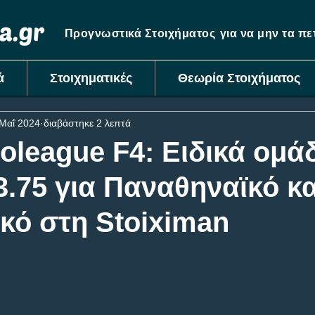
Προγνωστικά Στοιχήματος
για να μην τα π
ά
Στοιχηματικές
Θεωρία Στοιχήματος
Μαΐ 2024
διαβάστηκε 2 λεπτά
oleague F4: Ειδικά ομά
 3.75 για Παναθηναϊκό κα
κό στη Stoiximan