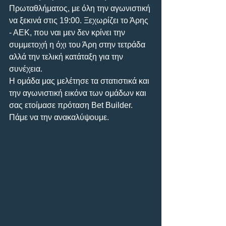
Πρωταθλήματος, με όλη την αγωνιστική 
να ξεκινά στις 19:00. Ξεχωρίζει το Άρης 
- ΑΕΚ, που ναι μεν δεν κρίνει την 
συμμετοχή η όχι του Άρη στην τετράδα 
αλλά την τελική κατάταξη για την 
συνέχεια.
Η ομάδα μας μελέτησε τα στατιστικά και 
την αγωνιστική εικόνα των ομάδων και 
σας ετοίμασε πρόταση Bet Builder. 
Πάμε να την ανακαλύψουμε.