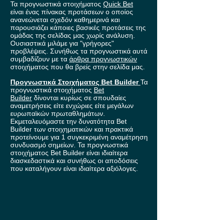
Τα προγνωστικά στοιχήματος
Quick Bet
είναι ένας πίνακας προτάσεων ο οποίος
ανανεώνεται σχεδόν καθημερινά και
παρουσιάζει κάποιες βασικές προτάσεις της
ομάδας της σελίδας μας χωρίς ανάλυση.
Ουσιαστικά μιλάμε για "γρήγορες"
προβλέψεις. Συνήθως τα προγνωστικά αυτά
συμβαδίζουν με τα
άρθρα προγνωστικών
στοιχήματος που θα βρείς στην σελίδα μας.
Προγνωστικά Στοιχήματος Bet Builder
Τα
προγνωστικά στοιχήματος
Bet
Builder
δίνονται κυρίως σε σπουδαίες
αναμετρήσεις είτε ενχώριες είτε μεγάλων
ευρωπαϊκών πρωταθλημάτων.
Εκμεταλευόμαστε την δυνατότητα Bet
Builder των στοιχηματικών και πρακτικά
προτείνουμε για 1 συγκεκριμένη αναμέτρηση
συνδυασμό σημείων. Τα προγνωστικά
στοιχήματος Bet Builder είναι ιδιαίτερα
διασκεδαστικά και συνήθως οι αποδόσεις
που καταλήγουν είναι ιδιαίτερα αξιόλογες.