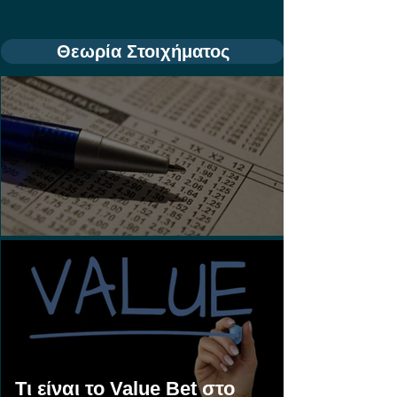
Θεωρία Στοιχήματος
Τι είναι τα Ασιατικά Χάντικαπ;
Τι είναι το Value Bet στο