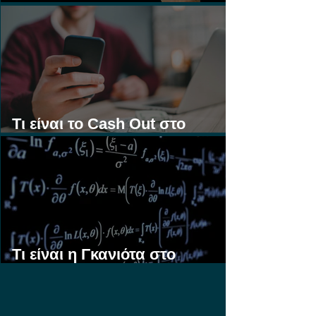
Στοίχημα;
Τι είναι το Cash Out στο
Στοίχημα;
Τι είναι η Γκανιότα στο
Στοίχημα;