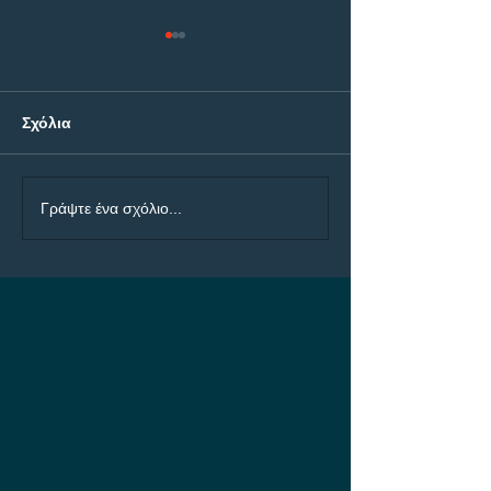
Σχόλια
Για την πρόκριση ο
Οι αναμετρήσει
Γράψτε ένα σχόλιο...
Ολυμπιακός με 500
Σαββατοκύριακ
Δώρα* χωρίς κατάθεση*
Stoiximan, με 
και super έπαθλο*
ανταμοιβής
ανταμοιβής!