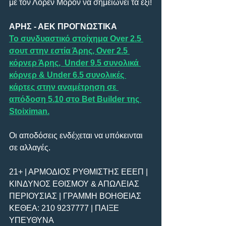
με τον Λορέν Μορόν να σημειώνει τα έξι!
ΑΡΗΣ - ΑΕΚ ΠΡΟΓΝΩΣΤΙΚΑ
Το συνδυαστικό στοίχημα Over 2.5 
σουτ στην εστία Άρης, Over 2.5 
κόρνερ Άρης,  Under 9.5 συνολικά 
κόρνερ & Under 6.5 συνολικές 
κάρτες στην αναμέτρηση σε 
απόδοση 5.10 στο Bet Builder της 
Stoiximan.
Οι αποδόσεις ενδέχεται να υπόκεινται 
σε αλλαγές.
21+ | ΑΡΜΟΔΙΟΣ ΡΥΘΜΙΣΤΗΣ ΕΕΕΠ | 
ΚΙΝΔΥΝΟΣ ΕΘΙΣΜΟΥ & ΑΠΩΛΕΙΑΣ 
ΠΕΡΙΟΥΣΙΑΣ | ΓΡΑΜΜΗ ΒΟΗΘΕΙΑΣ 
ΚΕΘΕΑ: 210 9237777 | ΠΑΙΞΕ 
ΥΠΕΥΘΥΝΑ