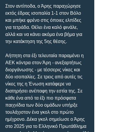
Στον αντίποδα, ο Άρης παραχώρησε 
εκτός έδρας ισοπαλία 1-1 στον Βόλο 
και μπήκε φρένο στις όποιες ελπίδες 
για τετράδα. Θέλει ένα καλό φινάλε, 
αλλά και να κάνει ακόμα ένα βήμα για 
την κατάκτηση της 5ης θέσης.
Αήττητη στα έξι τελευταία παραμένει η 
ΑΕΚ κόντρα στον Άρη - ανεξαρτήτως 
διοργάνωσης - με τέσσερις νίκες και 
δύο ισοπαλίες. Σε τρεις από αυτές τις 
νίκες της η Ένωση κατάφερε να 
διατηρήσει ανέπαφη την εστία της. Σε 
κάθε ένα από τα έξι πιο πρόσφατα 
παιχνίδια των δύο ομάδων υπήρξε 
τουλάχιστον ένα γκολ στο πρώτο 
ημίχρονο. Δέκα γκολ σημείωσε ο Άρης 
στο 2025 για το Ελληνικό Πρωτάθλημα 