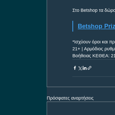
Στο Betshop τα δώρα
Betshop Pri
*Ισχύουν όροι και π
21+ | Αρμόδιος ρυθμ
Βοήθειας ΚΕΘΕΑ: 21
Πρόσφατες αναρτήσεις