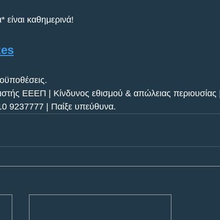
* είναι καθημερινά!
zes
ροϋποθέσεις. 
ιστής ΕΕΕΠ | Κίνδυνος εθισμού & απώλειας περιουσίας 
0 9237777 | Παίξε υπεύθυνα.