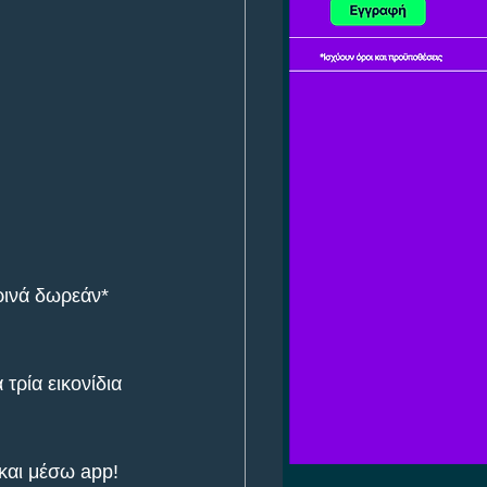
ρινά δωρεάν* 
τρία εικονίδια 
και μέσω app!