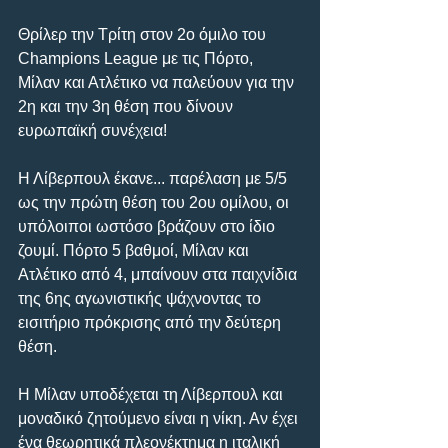
Θρίλερ την Τρίτη στον 2ο όμιλο του 
Champions League με τις Πόρτο, 
Μίλαν και Ατλέτικο να παλεύουν για την 
2η και την 3η θέση που δίνουν 
ευρωπαϊκή συνέχεια!
Η Λίβερπουλ έκανε... παρέλαση με 5/5 
ως την πρώτη θέση του 2ου ομίλου, οι 
υπόλοιποι ωστόσο βράζουν στο ίδιο 
ζουμί. Πόρτο 5 βαθμοί, Μίλαν και 
Ατλέτικο από 4, μπαίνουν στα παιχνίδια 
της 6ης αγωνιστικής ψάχνοντας το 
εισιτήριο πρόκρισης από την δεύτερη 
θέση.
Η Μίλαν υποδέχεται τη Λίβερπουλ και 
μοναδικό ζητούμενο είναι η νίκη. Αν έχει 
ένα θεωρητικά πλεονέκτημα η ιταλική 