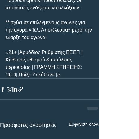
*Ισχύουν όροι & προϋποθέσεις. Οι 
αποδόσεις ενδέχεται να αλλάξουν.
**Ισχύει σε επιλεγμένους αγώνες για 
την αγορά «Τελ. Αποτέλεσμα» μέχρι την 
έναρξη του αγώνα.
«21+ |Αρμόδιος Ρυθμιστής ΕΕΕΠ | 
Κίνδυνος εθισμού & απώλειας 
περιουσίας | ΓΡΑΜΜΗ ΣΤΗΡΙΞΗΣ: 
1114| Παίξε Υπεύθυνα |».
Εμφάνιση όλων
Πρόσφατες αναρτήσεις