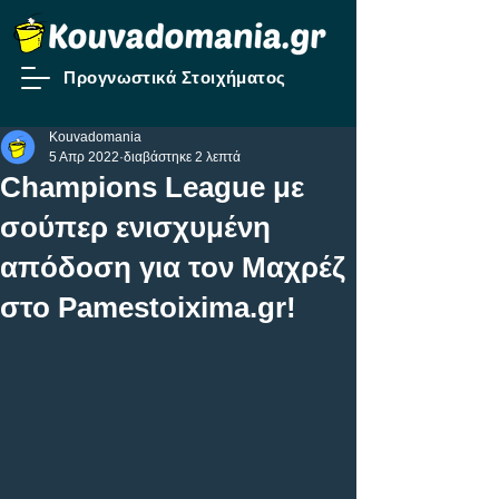
Προγνωστικά Στοιχήματος
Kouvadomania
5 Απρ 2022
διαβάστηκε 2 λεπτά
Champions League με
σούπερ ενισχυμένη
απόδοση για τον Μαχρέζ
στο Pamestoixima.gr!