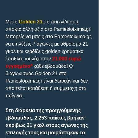
Με το 
Golden 21
, το παιχνίδι σου 
αποκτά άλλη αξία στο Pamestoixima.gr! 
Μπορείς να μπεις στο Pamestoixima.gr, 
να επιλέξεις 7 αγώνες με άθροισμα 21 
γκολ και κερδίζεις golden χρηματικά 
έπαθλα: τουλάχιστον 
21.000 ευρώ 
εγγυημένα*
 κάθε εβδομάδα! Ο 
διαγωνισμός Golden 21 στο 
Pamestoixima.gr είναι δωρεάν και δεν 
απαιτείται κατάθεση ή συμμετοχή στα 
παίγνια.
Στη διάρκεια της προηγούμενης 
εβδομάδας, 2.253 παίκτες βρήκαν 
ακριβώς 21 γκολ στους αγώνες της 
επιλογής τους και μοιράστηκαν το 