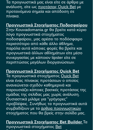
Τα προγνωστικά μας είναι είτε σε άρθρα με
ανάλυση, είτε ως
προτάσεις Quick Bet
με
προτεινόμενα σημεία και απόδοση σε
πίνακα.
Προγνωστικά Στοιχήματος Ποδοσφαίρου
Στην Kouvadomania.gr θα βρείτε κατά κύριο
λόγο προγνωστικά στοιχήματος
ποδοσφαίρου, μας αρέσει το ποδόσφαιρο
περισσότερο από κάθε άλλο άθλημα,
παρόλα αυτά κάποιες φορές θα βρείτε και
προγνωστικά άλλων αθλημάτων είτε μέσο
συνεργασίας με κάποιον tipster είτε σε
περιπτώσεις μεγάλων διοργανώσεων.
Προγνωστικά Στοιχήματος Quick Bet
Τα προγνωστικά στοιχήματος
Quick Bet
είναι ένας πίνακας προτάσεων ο οποίος
ανανεώνεται σχεδόν καθημερινά και
παρουσιάζει κάποιες βασικές προτάσεις της
ομάδας της σελίδας μας χωρίς ανάλυση.
Ουσιαστικά μιλάμε για "γρήγορες"
προβλέψεις. Συνήθως τα προγνωστικά αυτά
συμβαδίζουν με τα
άρθρα προγνωστικών
στοιχήματος που θα βρείς στην σελίδα μας.
Προγνωστικά Στοιχήματος Bet Builder
Τα
προγνωστικά στοιχήματος
Bet