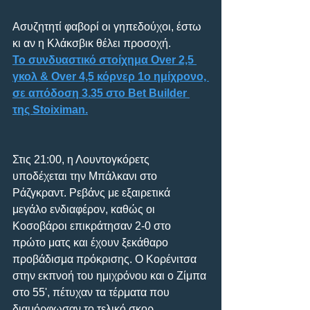
Ασυζητητί φαβορί οι γηπεδούχοι, έστω 
κι αν η Κλάκσβικ θέλει προσοχή. 
Το συνδυαστικό στοίχημα Over 2,5 
γκολ & Over 4,5 κόρνερ 1ο ημίχρονο, 
σε απόδοση 3.35 στο Bet Builder 
της Stoiximan.
Στις 21:00, η Λουντογκόρετς 
υποδέχεται την Μπάλκανι στο 
Ράζγκραντ. Ρεβάνς με εξαιρετικά 
μεγάλο ενδιαφέρον, καθώς οι 
Κοσοβάροι επικράτησαν 2-0 στο 
πρώτο ματς και έχουν ξεκάθαρο 
προβάδισμα πρόκρισης. Ο Κορένιτσα 
στην εκπνοή του ημιχρόνου και ο Ζίμπα 
στο 55', πέτυχαν τα τέρματα που 
διαμόρφωσαν το τελικό σκορ.  