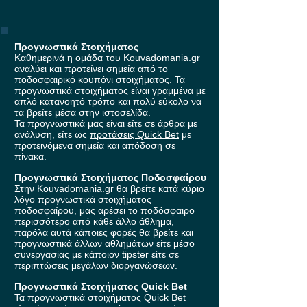
Προγνωστικά Στοιχήματος
Καθημερινά η ομάδα του
Kouvadomania.gr
αναλύει και προτείνει σημεία από το
ποδοσφαιρικό κουπόνι στοιχήματος. Τα
προγνωστικά στοιχήματος είναι γραμμένα με
απλό κατανοητό τρόπο και πολύ εύκολο να
τα βρείτε μέσα στην ιστοσελίδα.
Τα προγνωστικά μας είναι είτε σε άρθρα με
ανάλυση, είτε ως
προτάσεις Quick Bet
με
προτεινόμενα σημεία και απόδοση σε
πίνακα.
Προγνωστικά Στοιχήματος Ποδοσφαίρου
Στην Kouvadomania.gr θα βρείτε κατά κύριο
λόγο προγνωστικά στοιχήματος
ποδοσφαίρου, μας αρέσει το ποδόσφαιρο
περισσότερο από κάθε άλλο άθλημα,
παρόλα αυτά κάποιες φορές θα βρείτε και
προγνωστικά άλλων αθλημάτων είτε μέσο
συνεργασίας με κάποιον tipster είτε σε
περιπτώσεις μεγάλων διοργανώσεων.
Προγνωστικά Στοιχήματος Quick Bet
Τα προγνωστικά στοιχήματος
Quick Bet