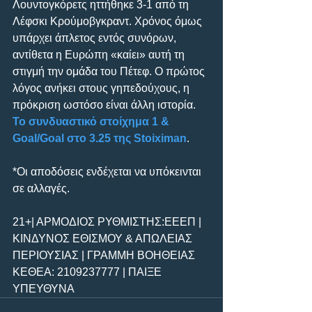
Λουντογκόρετς ηττήθηκε 3-1 από τη 
Λέφσκι Κρούμοβγκραντ. Χρόνος όμως 
υπάρχει άπλετος εντός συνόρων, 
αντίθετα η Ευρώπη «καίει» αυτή τη 
στιγμή την ομάδα του Πέτεφ. Ο πρώτος 
λόγος ανήκει στους γηπεδούχους, η 
πρόκριση ωστόσο είναι άλλη ιστορία. 
Το συνδυαστικό στοίχημα 1 & 
Goal/Goal στο 3.25 της Stoiximan
.
*Οι αποδόσεις ενδέχεται να υπόκεινται 
σε αλλαγές.
21+| ΑΡΜΟΔΙΟΣ ΡΥΘΜΙΣΤΗΣ:ΕΕΕΠ | 
ΚΙΝΔΥΝΟΣ ΕΘΙΣΜΟΥ & ΑΠΩΛΕΙΑΣ 
ΠΕΡΙΟΥΣΙΑΣ | ΓΡΑΜΜΗ ΒΟΗΘΕΙΑΣ 
ΚΕΘΕΑ: 2109237777 | ΠΑΙΞΕ 
ΥΠΕΥΘΥΝΑ