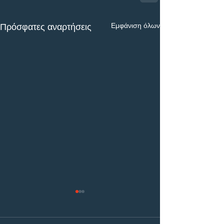
Εμφάνιση όλων
Πρόσφατες αναρτήσεις