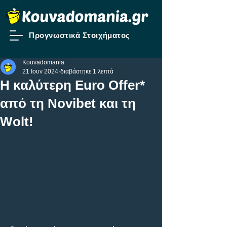
Προγνωστικά Στοιχήματος
Kouvadomania
21 Ιουν 2024
διαβάστηκε 1 λεπτά
H καλύτερη Euro Offer*
από τη Novibet και τη
Wolt!