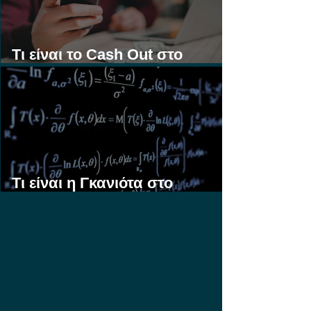
Τι είναι το Cash Out στο
Στοίχημα;
Τι είναι η Γκανιότα στο
Στοίχημα;