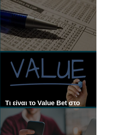
Τι είναι τα Ασιατικά Χάντικαπ;
Τι είναι το Value Bet στο
Στοίχημα;