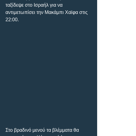
ταξίδεψε στο Ισραήλ για να 
αντιμετωπίσει την Μακάμπι Χαϊφα στις 
22:00.
Στο βραδινό μενού τα βλέμματα θα 