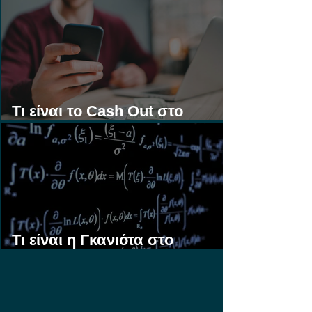
Στοίχημα;
Τι είναι το Cash Out στο
Στοίχημα;
Τι είναι η Γκανιότα στο
Στοίχημα;