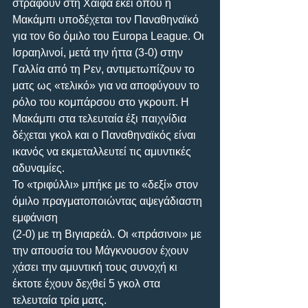
στραφούν στη Χάιφα εκεί όπου η 
Μακάμπι υποδέχεται τον Παναθηναϊκό 
για τον 6ο όμιλο του Europa League. Οι 
Ισραηλινοί, μετά την ήττα (3-0) στην 
Γαλλία από τη Ρεν, αντιμετωπίζουν το 
ματς ως «τελικό» για να αποφύγουν το 
ρόλο του κομπάρσου στο γκρουπ. Η 
Μακάμπι στα τελευταία έξι παιχνίδια 
δέχεται γκολ και ο Παναθηναϊκός είναι 
ικανός να εκμεταλλευτεί τις αμυντικές 
αδυναμίες. 
Το «τριφύλλι» μπήκε με το «δεξί» στον 
όμιλο πραγματοποιώντας αψεγάδιαστη 
εμφάνιση 
(2-0) με τη Βιγιαρεάλ. Οι «πράσινοι» με 
την απουσία του Μάγκνουσον έχουν 
χάσει την αμυντική τους συνοχή κι 
έκτοτε έχουν δεχθεί 5 γκολ στα 
τελευταία τρία ματς.