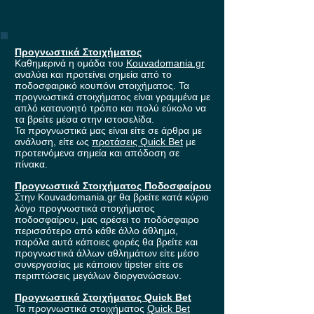
Προγνωστικά Στοιχήματος
Καθημερινά η ομάδα του
Kouvadomania.gr
αναλύει και προτείνει σημεία από το
ποδοσφαιρικό κουπόνι στοιχήματος. Τα
προγνωστικά στοιχήματος είναι γραμμένα με
απλό κατανοητό τρόπο και πολύ εύκολο να
τα βρείτε μέσα στην ιστοσελίδα.
Τα προγνωστικά μας είναι είτε σε άρθρα με
ανάλυση, είτε ως
προτάσεις Quick Bet
με
προτεινόμενα σημεία και απόδοση σε
πίνακα.
Προγνωστικά Στοιχήματος Ποδοσφαίρου
Στην Kouvadomania.gr θα βρείτε κατά κύριο
λόγο προγνωστικά στοιχήματος
ποδοσφαίρου, μας αρέσει το ποδόσφαιρο
περισσότερο από κάθε άλλο άθλημα,
παρόλα αυτά κάποιες φορές θα βρείτε και
προγνωστικά άλλων αθλημάτων είτε μέσο
συνεργασίας με κάποιον tipster είτε σε
περιπτώσεις μεγάλων διοργανώσεων.
Προγνωστικά Στοιχήματος Quick Bet
Τα προγνωστικά στοιχήματος
Quick Bet