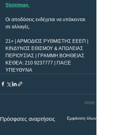
Stoiximan.
Οι αποδόσεις ενδέχεται να υπόκεινται 
σε αλλαγές.
21+ | ΑΡΜΟΔΙΟΣ ΡΥΘΜΙΣΤΗΣ ΕΕΕΠ | 
ΚΙΝΔΥΝΟΣ ΕΘΙΣΜΟΥ & ΑΠΩΛΕΙΑΣ 
ΠΕΡΙΟΥΣΙΑΣ | ΓΡΑΜΜΗ ΒΟΗΘΕΙΑΣ 
ΚΕΘΕΑ: 210 9237777 | ΠΑΙΞΕ 
ΥΠΕΥΘΥΝΑ
Εμφάνιση όλων
Πρόσφατες αναρτήσεις