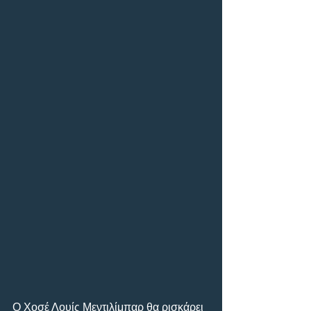
Ο Χοσέ Λουίς Μεντιλίμπαρ θα ρισκάρει 