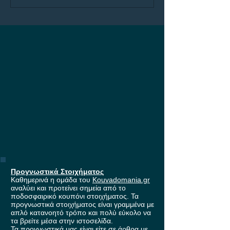
07/08
μάχη για τη εί
στους ομίλους 
Europa League,
έπαθλο* ανταμο
Stoiximan!
Προγνωστικά Στοιχήματος
Καθημερινά η ομάδα του
Kouvadomania.gr
αναλύει και προτείνει σημεία από το
ποδοσφαιρικό κουπόνι στοιχήματος. Τα
προγνωστικά στοιχήματος είναι γραμμένα με
απλό κατανοητό τρόπο και πολύ εύκολο να
τα βρείτε μέσα στην ιστοσελίδα.
Τα προγνωστικά μας είναι είτε σε άρθρα με