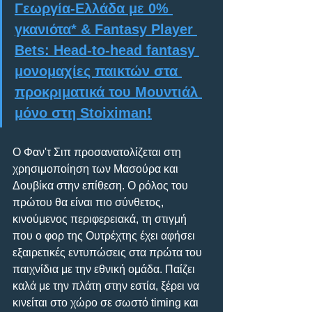
Γεωργία-Ελλάδα με 0% 
γκανιότα* & Fantasy Player 
Bets: Head-to-head fantasy 
μονομαχίες παικτών στα 
προκριματικά του Μουντιάλ 
μόνο στη Stoiximan!
O Φαν'τ Σιπ προσανατολίζεται στη 
χρησιμοποίηση των Μασούρα και 
Δουβίκα στην επίθεση. Ο ρόλος του 
πρώτου θα είναι πιο σύνθετος, 
κινούμενος περιφερειακά, τη στιγμή 
που ο φορ της Ουτρέχτης έχει αφήσει 
εξαιρετικές εντυπώσεις στα πρώτα του 
παιχνίδια με την εθνική ομάδα. Παίζει 
καλά με την πλάτη στην εστία, ξέρει να 
κινείται στο χώρο σε σωστό timing και 