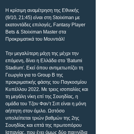
Η κρίσιμη αναμέτρηση της Εθνικής 
(9/10, 21:45) είναι στη Stoiximan με 
εκατοντάδες επιλογές, Fantasy Player 
Bets & Stoiximan Master στα 
Προκριματικά του Μουντιάλ!
Την μεγαλύτερη μάχη της μέχρι την 
επόμενη, δίνει η Ελλάδα στο 'Batumi 
Stadium'. Εκεί όπου αντιμετωπίζει τη 
Γεωργία για το Group B της 
προκριματικής φάσης του Παγκοσμίου 
Κυπέλλου 2022. Με τρεις ισοπαλίες και 
τη μεγάλη νίκη επί της Σουηδίας, η 
ομάδα του Τζον Φαν'τ Σιπ είναι η μόνη 
αήττητη στον όμιλο. Ωστόσο 
υπολείπεται τριών βαθμών της 2ης 
Σουηδίας και επτά της πρωτοπόρου 
Ισπανίας, που έχει όμως δύο παιχνίδια 