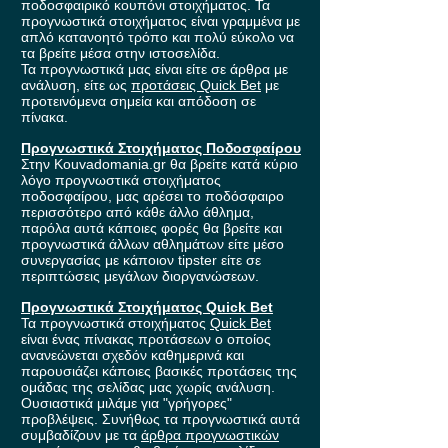
ποδοσφαιρικό κουπόνι στοιχήματος. Τα
προγνωστικά στοιχήματος είναι γραμμένα με
απλό κατανοητό τρόπο και πολύ εύκολο να
τα βρείτε μέσα στην ιστοσελίδα.
Τα προγνωστικά μας είναι είτε σε άρθρα με
ανάλυση, είτε ως
προτάσεις Quick Bet
με
προτεινόμενα σημεία και απόδοση σε
πίνακα.
Προγνωστικά Στοιχήματος Ποδοσφαίρου
Στην Kouvadomania.gr θα βρείτε κατά κύριο
λόγο προγνωστικά στοιχήματος
ποδοσφαίρου, μας αρέσει το ποδόσφαιρο
περισσότερο από κάθε άλλο άθλημα,
παρόλα αυτά κάποιες φορές θα βρείτε και
προγνωστικά άλλων αθλημάτων είτε μέσο
συνεργασίας με κάποιον tipster είτε σε
περιπτώσεις μεγάλων διοργανώσεων.
Προγνωστικά Στοιχήματος Quick Bet
Τα προγνωστικά στοιχήματος
Quick Bet
είναι ένας πίνακας προτάσεων ο οποίος
ανανεώνεται σχεδόν καθημερινά και
παρουσιάζει κάποιες βασικές προτάσεις της
ομάδας της σελίδας μας χωρίς ανάλυση.
Ουσιαστικά μιλάμε για "γρήγορες"
προβλέψεις. Συνήθως τα προγνωστικά αυτά
συμβαδίζουν με τα
άρθρα προγνωστικών