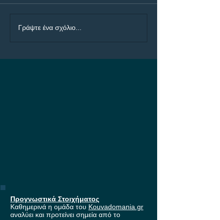
ΠΑΟΚ - Άντερλεχτ: Η
ΠΑΟΚ - Άντερλε
Γράψτε ένα σχόλιο...
μάχη για τη είσοδο
Builder με 4.50!
στους ομίλους του
Europa League, με
έπαθλο* ανταμοιβής στη
Stoiximan!
Προγνωστικά Στοιχήματος
Καθημερινά η ομάδα του
Kouvadomania.gr
αναλύει και προτείνει σημεία από το