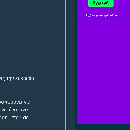
ς την ευκαιρία 
νυπομονεί για 
νει ένα Live 
on'', που σε 