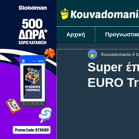
Αρχική
Προγνωστικ
Kouvadomania
4 Ι
Super έ
EURO Tri