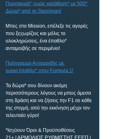
Προσφορά* χωρίς κατάθεση* με 500* 
Δώρα* από τη Stoiximan!
Μπες στο Mission, επέλεξε τις αγορές 
που ξεχωρίζεις και μόλις το 
ολοκληρώσεις, ένα έπαθλο* 
ανταμοιβής σε περιμένει! 
Πρόγραμμα Ανταμοιβής με 
super έπαθλο* στην Formula 1!
Τα δώρα* σου δίνουν ακόμη 
περισσότερους λόγους να μπεις άμεσα 
στη δράση και να ζήσεις την F1 σε κάθε 
της στιγμή, από την εκκίνηση μέχρι τον 
τελευταίο γύρο!
*Ισχύουν Όροι & Προϋποθέσεις
21+ | ΑΡΜΟΔΙΟΣ ΡΥΘΜΙΣΤΗΣ ΕΕΕΠ | 