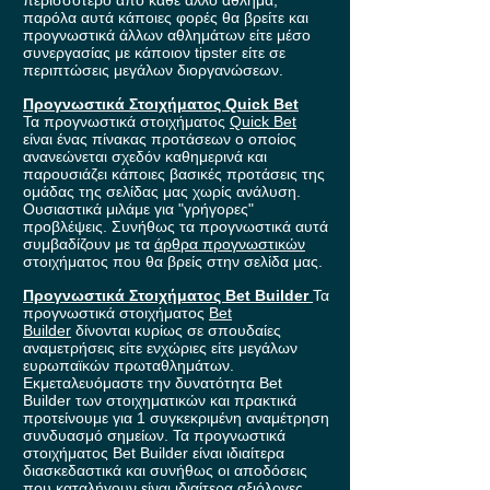
περισσότερο από κάθε άλλο άθλημα,
παρόλα αυτά κάποιες φορές θα βρείτε και
προγνωστικά άλλων αθλημάτων είτε μέσο
συνεργασίας με κάποιον tipster είτε σε
περιπτώσεις μεγάλων διοργανώσεων.
Προγνωστικά Στοιχήματος Quick Bet
Τα προγνωστικά στοιχήματος
Quick Bet
είναι ένας πίνακας προτάσεων ο οποίος
ανανεώνεται σχεδόν καθημερινά και
παρουσιάζει κάποιες βασικές προτάσεις της
ομάδας της σελίδας μας χωρίς ανάλυση.
Ουσιαστικά μιλάμε για "γρήγορες"
προβλέψεις. Συνήθως τα προγνωστικά αυτά
συμβαδίζουν με τα
άρθρα προγνωστικών
στοιχήματος που θα βρείς στην σελίδα μας.
Προγνωστικά Στοιχήματος Bet Builder
Τα
προγνωστικά στοιχήματος
Bet
Builder
δίνονται κυρίως σε σπουδαίες
αναμετρήσεις είτε ενχώριες είτε μεγάλων
ευρωπαϊκών πρωταθλημάτων.
Εκμεταλευόμαστε την δυνατότητα Bet
Builder των στοιχηματικών και πρακτικά
προτείνουμε για 1 συγκεκριμένη αναμέτρηση
συνδυασμό σημείων. Τα προγνωστικά
στοιχήματος Bet Builder είναι ιδιαίτερα
διασκεδαστικά και συνήθως οι αποδόσεις
που καταλήγουν είναι ιδιαίτερα αξιόλογες.