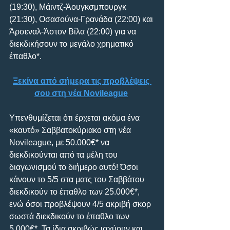
(19:30), Μάιντζ-Άουγκσμπουργκ 
(21:30), Οσασούνα-Γρανάδα (22:00) και 
Άρσεναλ-Άστον Βίλα (22:00) για να 
διεκδικήσουν το μεγάλο χρηματικό 
έπαθλο*.
Ξεκίνα από σήμερα τις προβλέψεις 
σου στη νέα Novileague
Υπενθυμίζεται ότι έρχεται ακόμα ένα 
«καυτό» Σαββατοκύριακο στη νέα 
Novileague, με 50.000€* να 
διεκδικούνται από τα μέλη του 
διαγωνισμού το διήμερο αυτό! Όσοι 
κάνουν το 5/5 στα ματς του Σαββάτου 
διεκδικούν το έπαθλο των 25.000€*, 
ενώ όσοι προβλέψουν 4/5 ακριβή σκορ 
σωστά διεκδικούν το έπαθλο των 
5.000€*. Τα ίδια ακριβώς ισχύουν και 