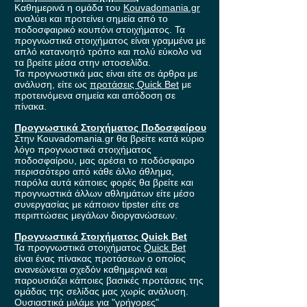
Καθημερινά η ομάδα του
Kouvadomania.gr
αναλύει και προτείνει σημεία από το
ποδοσφαιρικό κουπόνι στοιχήματος. Τα
προγνωστικά στοιχήματος είναι γραμμένα με
απλό κατανοητό τρόπο και πολύ εύκολο να
τα βρείτε μέσα στην ιστοσελίδα.
Τα προγνωστικά μας είναι είτε σε άρθρα με
ανάλυση, είτε ως
προτάσεις Quick Bet
με
προτεινόμενα σημεία και απόδοση σε
πίνακα.
Προγνωστικά Στοιχήματος Ποδοσφαίρου
Στην Kouvadomania.gr θα βρείτε κατά κύριο
λόγο προγνωστικά στοιχήματος
ποδοσφαίρου, μας αρέσει το ποδόσφαιρο
περισσότερο από κάθε άλλο άθλημα,
παρόλα αυτά κάποιες φορές θα βρείτε και
προγνωστικά άλλων αθλημάτων είτε μέσο
συνεργασίας με κάποιον tipster είτε σε
περιπτώσεις μεγάλων διοργανώσεων.
Προγνωστικά Στοιχήματος Quick Bet
Τα προγνωστικά στοιχήματος
Quick Bet
είναι ένας πίνακας προτάσεων ο οποίος
ανανεώνεται σχεδόν καθημερινά και
παρουσιάζει κάποιες βασικές προτάσεις της
ομάδας της σελίδας μας χωρίς ανάλυση.
Ουσιαστικά μιλάμε για "γρήγορες"