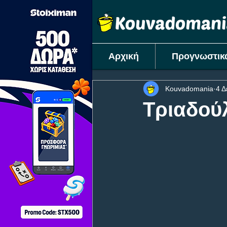
Αρχική
Προγνωστικ
Kouvadomania
4 Δ
Tριαδού