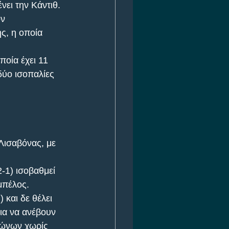
νει την Κάντιθ.
ν 
ς, η οποία 
ποία έχει 11 
δύο ισοπαλίες 
Λισαβόνας, με 
-1) ισοβαθμεί 
μπέλος.
 και δε θέλει 
ια να ανέβουν 
γώνων χωρίς 