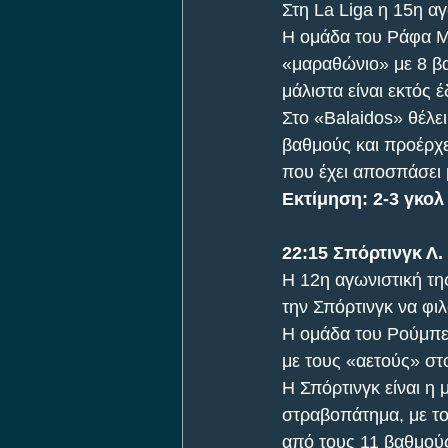
Στη La Liga η 15η αγ
Η ομάδα του Ράφα Μπ
«μαραθώνιο» με 8 βαθ
μάλιστα είναι εκτός 
Στο «Balaidos» θέλει
βαθμούς και προέρχετ
που έχει αποσπάσει 
Εκτίμηση: 2-3 γκολ
22:15 Σπόρτινγκ Λ. 
Η 12η αγωνιστική τη
την Σπόρτινγκ να φιλο
Η ομάδα του Ρούμπεν
με τους «αετούς» στ
Η Σπόρτινγκ είναι η 
στραβοπάτημα, με το
από τους 11 βαθμούς