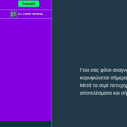
Γεια σας φίλοι αναγ
κορυφώνεται σήμερα 
Μετά τα σερί πετυχη
αποτελέσματα και σή