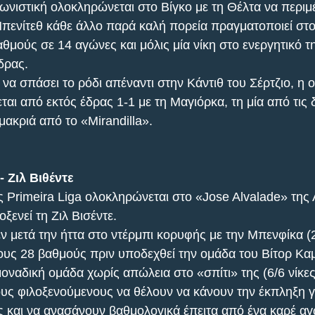
ωνιστική ολοκληρώνεται στο Βίγκο με τη Θέλτα να περιμέ
ενίτεθ κάθε άλλο παρά καλή πορεία πραγματοποιεί στο
μούς σε 14 αγώνες και μόλις μία νίκη στο ενεργητικό τη
έδρας.
 να σπάσει το ρόδι απέναντι στην Κάντιθ του Σέρτζιο, η ο
αι από εκτός έδρας 1-1 με τη Μαγιόρκα, τη μία από τις 
μακριά από το «Mirandilla».
- Ζιλ Βιθέντε
ς Primeira Liga ολοκληρώνεται στο «Jose Alvalade» της 
ξενεί τη Ζιλ Βισέντε.
 μετά την ήττα στο ντέρμπι κορυφής με την Μπενφίκα (2
ους 28 βαθμούς πριν υποδεχθεί την ομάδα του Βίτορ Κα
μοναδική ομάδα χωρίς απώλεια στο «σπίτι» της (6/6 νίκες)
υς φιλοξενούμενους να θέλουν να κάνουν την έκπληξη γ
 και να ανασάνουν βαθμολογικά έπειτα από ένα καρέ α