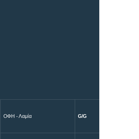
ΟΦΗ - Λαμία
G/G