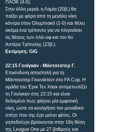
ΠΑΟΚ (4-0). 
Στην άλλη μεριά, η Λαμία (20β.) θα 
παίξει με φόρα από τη μεγάλη νίκη 
κόντρα στον Ολυμπιακό (1-0) και θέλει 
ακόμα ένα τρίποντο για να πλησιάσει 
τις θέσεις των πλέι-οφ και τον 6ο 
Αστέρα Τρίπολης (23β.).
Εκτίμηση: G/G
22:15 Γουϊγκαν - Μάντσεστερ Γ.
Επικίνδυνη αποστολή για τη 
Μάντσεστερ Γιουνάιτεντ στο FA Cup. Η 
ομάδα του Έρικ Τεν Χαγκ αντιμετωπίζει 
τη Γουίγκαν στις 22:15 και είναι 
δεδομένο πως ψάχνει μία εμφατική 
νίκη, ώστε να κυνηγήσει τον μοναδικό 
στόχο που της έχει μείνει φέτος. Οι 
γηπεδούχοι βρίσκονται στην 18η θέση 
της League One με 27 βαθμούς και 