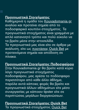
Προγνωστικά Στοιχήματος
Καθημερινά η ομάδα του
Kouvadomania.gr
αναλύει και προτείνει σημεία από το
ποδοσφαιρικό κουπόνι στοιχήματος. Τα
προγνωστικά στοιχήματος είναι γραμμένα με
απλό κατανοητό τρόπο και πολύ εύκολο να
τα βρείτε μέσα στην ιστοσελίδα.
Τα προγνωστικά μας είναι είτε σε άρθρα με
ανάλυση, είτε ως
προτάσεις Quick Bet
με
προτεινόμενα σημεία και απόδοση σε
πίνακα.
Προγνωστικά Στοιχήματος Ποδοσφαίρου
Στην Kouvadomania.gr θα βρείτε κατά κύριο
λόγο προγνωστικά στοιχήματος
ποδοσφαίρου, μας αρέσει το ποδόσφαιρο
περισσότερο από κάθε άλλο άθλημα,
παρόλα αυτά κάποιες φορές θα βρείτε και
προγνωστικά άλλων αθλημάτων είτε μέσο
συνεργασίας με κάποιον tipster είτε σε
περιπτώσεις μεγάλων διοργανώσεων.
Προγνωστικά Στοιχήματος Quick Bet
Τα προγνωστικά στοιχήματος
Quick Bet