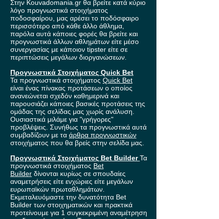
Στην Kouvadomania.gr θα βρείτε κατά κύριο
λόγο προγνωστικά στοιχήματος
ποδοσφαίρου, μας αρέσει το ποδόσφαιρο
περισσότερο από κάθε άλλο άθλημα,
παρόλα αυτά κάποιες φορές θα βρείτε και
προγνωστικά άλλων αθλημάτων είτε μέσο
συνεργασίας με κάποιον tipster είτε σε
περιπτώσεις μεγάλων διοργανώσεων.
Προγνωστικά Στοιχήματος Quick Bet
Τα προγνωστικά στοιχήματος
Quick Bet
είναι ένας πίνακας προτάσεων ο οποίος
ανανεώνεται σχεδόν καθημερινά και
παρουσιάζει κάποιες βασικές προτάσεις της
ομάδας της σελίδας μας χωρίς ανάλυση.
Ουσιαστικά μιλάμε για "γρήγορες"
προβλέψεις. Συνήθως τα προγνωστικά αυτά
συμβαδίζουν με τα
άρθρα προγνωστικών
στοιχήματος που θα βρείς στην σελίδα μας.
Προγνωστικά Στοιχήματος Bet Builder
Τα
προγνωστικά στοιχήματος
Bet
Builder
δίνονται κυρίως σε σπουδαίες
αναμετρήσεις είτε ενχώριες είτε μεγάλων
ευρωπαϊκών πρωταθλημάτων.
Εκμεταλευόμαστε την δυνατότητα Bet
Builder των στοιχηματικών και πρακτικά
προτείνουμε για 1 συγκεκριμένη αναμέτρηση