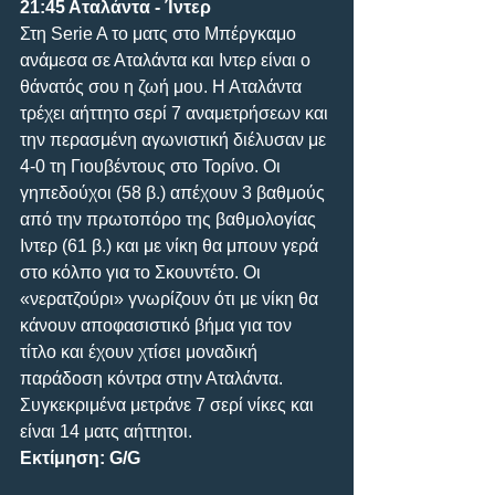
21:45 Αταλάντα - Ίντερ
Στη Serie A το ματς στο Μπέργκαμο 
ανάμεσα σε Αταλάντα και Ιντερ είναι ο 
θάνατός σου η ζωή μου. Η Αταλάντα 
τρέχει αήττητο σερί 7 αναμετρήσεων και 
την περασμένη αγωνιστική διέλυσαν με 
4-0 τη Γιουβέντους στο Τορίνο. Οι 
γηπεδούχοι (58 β.) απέχουν 3 βαθμούς 
από την πρωτοπόρο της βαθμολογίας 
Ιντερ (61 β.) και με νίκη θα μπουν γερά 
στο κόλπο για το Σκουντέτο. Οι 
«νερατζούρι» γνωρίζουν ότι με νίκη θα 
κάνουν αποφασιστικό βήμα για τον 
τίτλο και έχουν χτίσει μοναδική 
παράδοση κόντρα στην Αταλάντα. 
Συγκεκριμένα μετράνε 7 σερί νίκες και 
είναι 14 ματς αήττητοι.
Εκτίμηση: G/G