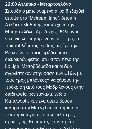
22:00 Ατλέτικο - Μπαρτσελόνα
Σπουδαίο ματς αναμένεται να διεξαχθεί 
απόψε στο “Metropolitano”, όπου η 
Ατλέτικο Μαδρίτης υποδέχεται την 
Μπαρτσελόνα. Αμφότερες, θέλουν τη 
νίκη για να παραμείνουν σε… τροχιά 
πρωταθλήματος, καθώς μαζί με την 
Ρεάλ είναι οι τρεις ομάδες που 
διεκδικούν φέτος ισάξια τον τίτλο της 
LaLiga. Μεσοβδόμαδα και οι δύο 
αγωνίστηκαν στην φάση των «16», με 
τους «ροχιμπλάνκος» να χάνουν την 
πρόκριση από τους Μαδριλένους στην 
διαδικασία των πέναλτι, ενώ οι 
Καταλανοί είχαν ένα άνετο βράδυ 
κόντρα στην Μπενφίκα και πήραν το 
«εισιτήριο» για τις οκτώ καλύτερες 
ομάδες της Ευρώπης. Στον πρώτο 
γύρο του πρωταθλήματος, η Ατλέτικο 