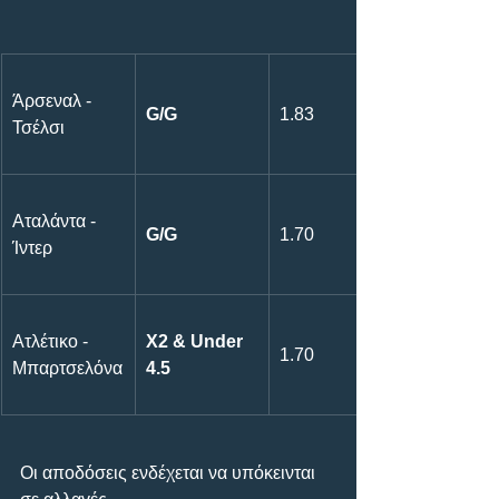
Άρσεναλ - 
G/G
1.83
Τσέλσι
Αταλάντα - 
G/G
1.70
Ίντερ
Ατλέτικο - 
Χ2 & Under 
1.70
Μπαρτσελόνα
4.5
Οι αποδόσεις ενδέχεται να υπόκεινται 