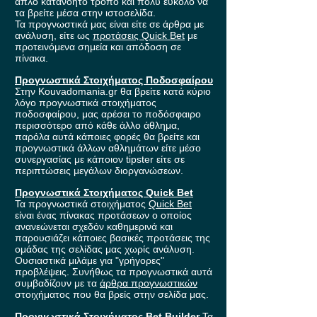
απλό κατανοητό τρόπο και πολύ εύκολο να
τα βρείτε μέσα στην ιστοσελίδα.
Τα προγνωστικά μας είναι είτε σε άρθρα με
ανάλυση, είτε ως
προτάσεις Quick Bet
με
προτεινόμενα σημεία και απόδοση σε
πίνακα.
Προγνωστικά Στοιχήματος Ποδοσφαίρου
Στην Kouvadomania.gr θα βρείτε κατά κύριο
λόγο προγνωστικά στοιχήματος
ποδοσφαίρου, μας αρέσει το ποδόσφαιρο
περισσότερο από κάθε άλλο άθλημα,
παρόλα αυτά κάποιες φορές θα βρείτε και
προγνωστικά άλλων αθλημάτων είτε μέσο
συνεργασίας με κάποιον tipster είτε σε
περιπτώσεις μεγάλων διοργανώσεων.
Προγνωστικά Στοιχήματος Quick Bet
Τα προγνωστικά στοιχήματος
Quick Bet
είναι ένας πίνακας προτάσεων ο οποίος
ανανεώνεται σχεδόν καθημερινά και
παρουσιάζει κάποιες βασικές προτάσεις της
ομάδας της σελίδας μας χωρίς ανάλυση.
Ουσιαστικά μιλάμε για "γρήγορες"
προβλέψεις. Συνήθως τα προγνωστικά αυτά
συμβαδίζουν με τα
άρθρα προγνωστικών
στοιχήματος που θα βρείς στην σελίδα μας.
Προγνωστικά Στοιχήματος Bet Builder
Τα