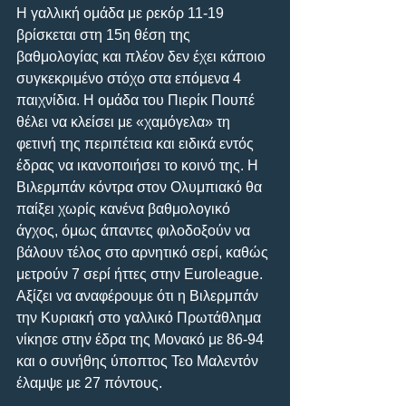
Η γαλλική ομάδα με ρεκόρ 11-19 
βρίσκεται στη 15η θέση της 
βαθμολογίας και πλέον δεν έχει κάποιο 
συγκεκριμένο στόχο στα επόμενα 4 
παιχνίδια. Η ομάδα του Πιερίκ Πουπέ 
θέλει να κλείσει με «χαμόγελα» τη 
φετινή της περιπέτεια και ειδικά εντός 
έδρας να ικανοποιήσει το κοινό της. Η 
Βιλερμπάν κόντρα στον Ολυμπιακό θα 
παίξει χωρίς κανένα βαθμολογικό 
άγχος, όμως άπαντες φιλοδοξούν να 
βάλουν τέλος στο αρνητικό σερί, καθώς 
μετρούν 7 σερί ήττες στην Euroleague. 
Αξίζει να αναφέρουμε ότι η Βιλερμπάν 
την Κυριακή στο γαλλικό Πρωτάθλημα 
νίκησε στην έδρα της Μονακό με 86-94 
και ο συνήθης ύποπτος Τεο Μαλεντόν 
έλαμψε με 27 πόντους.