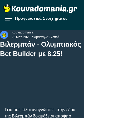
Προγνωστικά Στοιχήματος
Kouvadomania
25 Μαρ 2025
διαβάστηκε 2 λεπτά
Βιλερμπάν - Ολυμπιακός
Bet Builder με 8.25!
Γεια σας φίλοι αναγνώστες, στην έδρα 
της Βιλερμπάν δοκιμάζεται απόψε ο 