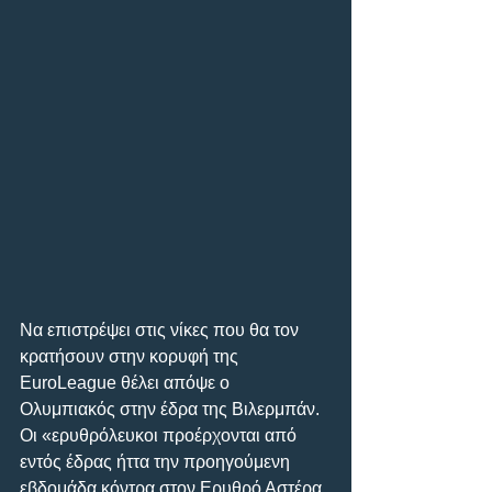
Να επιστρέψει στις νίκες που θα τον 
κρατήσουν στην κορυφή της 
EuroLeague θέλει απόψε ο 
Ολυμπιακός στην έδρα της Βιλερμπάν. 
Οι «ερυθρόλευκοι προέρχονται από 
εντός έδρας ήττα την προηγούμενη 
εβδομάδα κόντρα στον Ερυθρό Αστέρα 